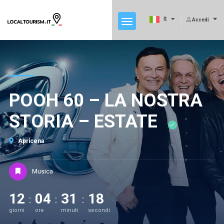
It
Accedi
POOH 60 – LA NOSTRA
STORIA – ESTATE
Apricena
Musica
12
04
31
17
giorni
ore
minuti
secondi