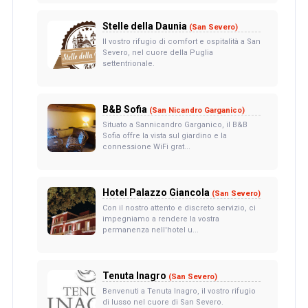
Stelle della Daunia
(San Severo)
Il vostro rifugio di comfort e ospitalità a San
Severo, nel cuore della Puglia
settentrionale.
B&B Sofia
(San Nicandro Garganico)
Situato a Sannicandro Garganico, il B&B
Sofia offre la vista sul giardino e la
connessione WiFi grat...
Hotel Palazzo Giancola
(San Severo)
Con il nostro attento e discreto servizio, ci
impegniamo a rendere la vostra
permanenza nell'hotel u...
Tenuta Inagro
(San Severo)
Benvenuti a Tenuta Inagro, il vostro rifugio
di lusso nel cuore di San Severo.