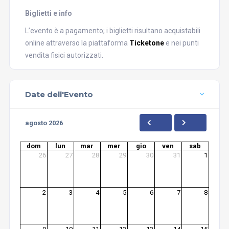
Biglietti e info
L’evento è a pagamento; i biglietti risultano acquistabili
online attraverso la piattaforma
Ticketone
e nei punti
vendita fisici autorizzati.
Date dell'Evento
agosto 2026
dom
lun
mar
mer
gio
ven
sab
26
27
28
29
30
31
1
2
3
4
5
6
7
8