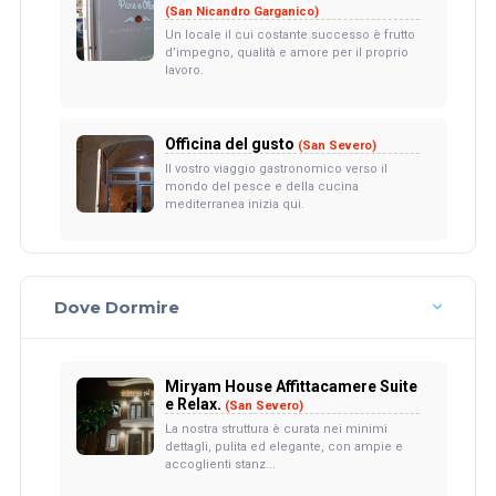
(San Nicandro Garganico)
Un locale il cui costante successo è frutto
d’impegno, qualità e amore per il proprio
lavoro.
Officina del gusto
(San Severo)
Il vostro viaggio gastronomico verso il
mondo del pesce e della cucina
mediterranea inizia qui.
Dove Dormire
Miryam House Affittacamere Suite
e Relax.
(San Severo)
La nostra struttura è curata nei minimi
dettagli, pulita ed elegante, con ampie e
accoglienti stanz...