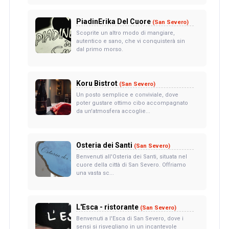
PiadinErika Del Cuore
(San Severo)
Scoprite un altro modo di mangiare,
autentico e sano, che vi conquisterà sin
dal primo morso.
Koru Bistrot
(San Severo)
Un posto semplice e conviviale, dove
poter gustare ottimo cibo accompagnato
da un'atmosfera accoglie...
Osteria dei Santi
(San Severo)
Benvenuti all'Osteria dei Santi, situata nel
cuore della città di San Severo. Offriamo
una vasta sc...
L'Esca - ristorante
(San Severo)
Benvenuti a l'Esca di San Severo, dove i
sensi si risvegliano in un incantevole