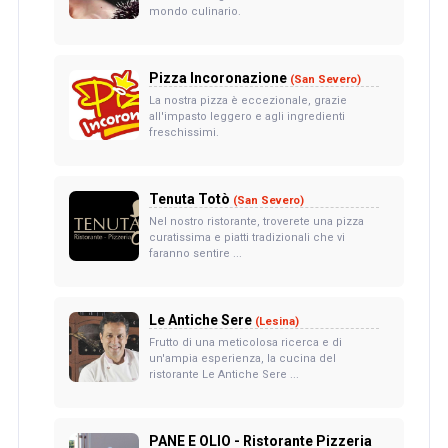
mondo culinario.
Pizza Incoronazione
(San Severo)
La nostra pizza è eccezionale, grazie
all'impasto leggero e agli ingredienti
freschissimi.
Tenuta Totò
(San Severo)
Nel nostro ristorante, troverete una pizza
curatissima e piatti tradizionali che vi
faranno sentire ...
Le Antiche Sere
(Lesina)
Frutto di una meticolosa ricerca e di
un'ampia esperienza, la cucina del
ristorante Le Antiche Sere ...
PANE E OLIO - Ristorante Pizzeria