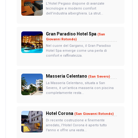
L'Hotel Pegaso dispone di avanzate
tecnologie e moderni comfort
dell'industria alberghiera. La strut...
Gran Paradiso Hotel Spa
(San
Giovanni Rotondo)
Nel cuore del Gargano, il Gran Paradiso
Hotel Spa emerge come una perla di
comfort e raffinatezza.
Masseria Celentano
(San Severo)
La Masseria Celentano, situata a San
Severo, è un’antica masseria con piscina
completamente resta...
Hotel Corona
(San Giovanni Rotondo)
Di recente costruzione e finemente
arredato, l'Hotel Corona è aperto tutto
l'anno e offre una vasta...