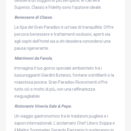
desidera un soggiorno più semplice, le Camere
Superior, Classic e Fidelity sono l'opzione ideale.
Benessere di Classe.
La Spa del Gran Paradiso è un'oasi di tranquillità. Offre
percorsi benessere e trattamenti esclusivi, aperti sia
agli ospiti dell'hotel sia a chi desidera concedersi una
pausa rigenerante.
Matrimoni da Favola.
Immagina il tuo giorno speciale ambientato tra i
lussureggianti Giardini Botanici, fontane scintillanti e la
maestosa piscina. Gran Paradiso Ricevimenti offre
tutto ciò e molto di più, con una raffinatezza
ineguagliabile.
Ristorante Vineria Sale & Pepe.
Un viaggio gastronomico tra le tradizioni pugliesi e i
sapori internazionali. L'acclamato Chef Libero Scippa e
il Maître Sommelier Gerardo Panzarini ti guideranno in