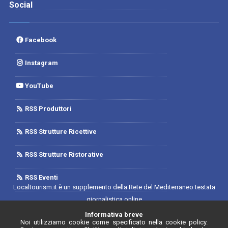
Social
Facebook
Instagram
YouTube
RSS Produttori
RSS Strutture Ricettive
RSS Strutture Ristorative
RSS Eventi
Localtourism.it è un supplemento della Rete del Mediterraneo testata
giornalistica online
Trib. di Foggia n.1893/2019 - Reg. 2/2019- Rete del Mediterraneo
Informativa breve
Noi utilizziamo cookie come specificato nella cookie policy.
Contratto di Rete Editore