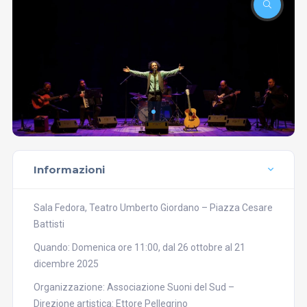
Informazioni
Sala Fedora, Teatro Umberto Giordano – Piazza Cesare
Battisti
Quando: Domenica ore 11:00, dal 26 ottobre al 21
dicembre 2025
Organizzazione: Associazione Suoni del Sud –
Direzione artistica: Ettore Pellegrino