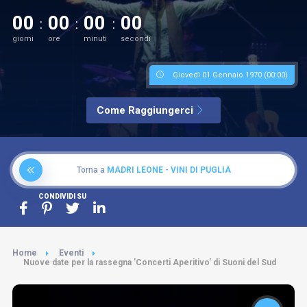
00
00
00
00
giorni
ore
minuti
secondi
Giovedì 01 Gennaio 1970 (00:00)
Come Raggiungerci
Torna a
MADRI LEONE - VINI DI PUGLIA
CONDIVIDI SU
Home
Eventi
Nuove date per la rassegna 'Concerti Aperitivo' di Suoni del Sud