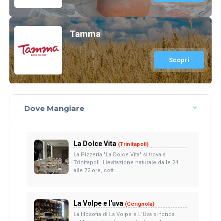
Tamma
Scopri
Dove Mangiare
La Dolce Vita
(Trinitapoli)
La Pizzeria "La Dolce Vita" si trova a
Trinitapoli. Lievitazione naturale dalle 24
alle 72 ore, cott...
La Volpe e l'uva
(Cerignola)
La filosofia di La Volpe e L’Uva si fonda