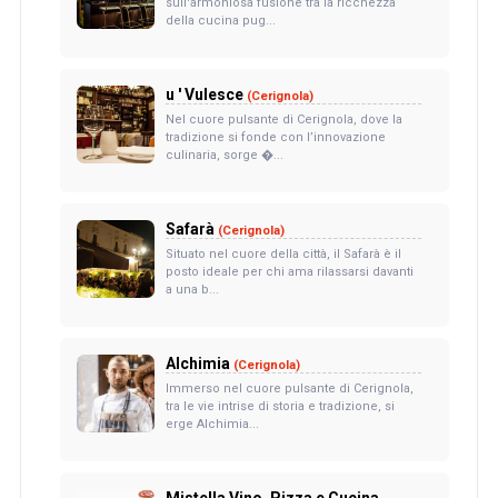
sull'armoniosa fusione tra la ricchezza
della cucina pug...
u ' Vulesce
(Cerignola)
Nel cuore pulsante di Cerignola, dove la
tradizione si fonde con l’innovazione
culinaria, sorge �...
Safarà
(Cerignola)
Situato nel cuore della città, il Safarà è il
posto ideale per chi ama rilassarsi davanti
a una b...
Alchimia
(Cerignola)
Immerso nel cuore pulsante di Cerignola,
tra le vie intrise di storia e tradizione, si
erge Alchimia...
Mistella Vino, Pizza e Cucina