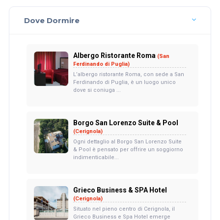
Dove Dormire
Albergo Ristorante Roma
(San
Ferdinando di Puglia)
L’albergo ristorante Roma, con sede a San
Ferdinando di Puglia, è un luogo unico
dove si coniuga ...
Borgo San Lorenzo Suite & Pool
(Cerignola)
Ogni dettaglio al Borgo San Lorenzo Suite
& Pool è pensato per offrire un soggiorno
indimenticabile...
Grieco Business & SPA Hotel
(Cerignola)
Situato nel pieno centro di Cerignola, il
Grieco Business e Spa Hotel emerge