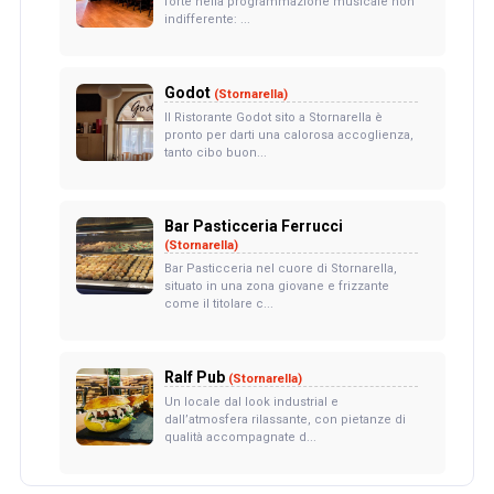
forte nella programmazione musicale non
indifferente: ...
Godot
(Stornarella)
Il Ristorante Godot sito a Stornarella è
pronto per darti una calorosa accoglienza,
tanto cibo buon...
Bar Pasticceria Ferrucci
(Stornarella)
Bar Pasticceria nel cuore di Stornarella,
situato in una zona giovane e frizzante
come il titolare c...
Ralf Pub
(Stornarella)
Un locale dal look industrial e
dall’atmosfera rilassante, con pietanze di
qualità accompagnate d...