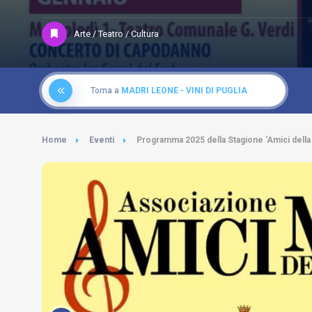
Arte / Teatro / Cultura
Torna a
MADRI LEONE - VINI DI PUGLIA
Home
Eventi
Programma 2025 della Stagione 'Amici della