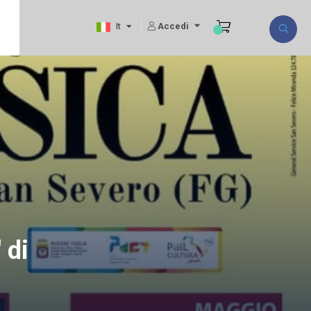
Accedi
It
 di