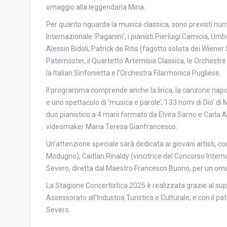
omaggio alla leggendaria Mina.
Per quanto riguarda la musica classica, sono previsti nume
Internazionale ‘Paganini’, i pianisti Pierluigi Camicia, Umbe
Alessio Bidoli, Patrick de Ritis (fagotto solista dei Wiener S
Paternoster, il Quartetto Artemisia Classica, le Orchestre
la Italian Sinfonietta e l'Orchestra Filarmonica Pugliese.
Il programma comprende anche la lirica, la canzone nap
e uno spettacolo di ‘musica e parole’, ‘I 33 nomi di Dio’ d
duo pianistico a 4 mani formato da Elvira Sarno e Carla 
videomaker Maria Teresa Gianfrancesco.
Un’attenzione speciale sarà dedicata ai giovani artisti, c
Modugno), Caitlan Rinaldy (vincitrice del Concorso Interna
Severo, diretta dal Maestro Francesco Buono, per un omag
La Stagione Concertistica 2025 è realizzata grazie al supp
Assessorato all'Industria Turistica e Culturale, e con il p
Severo.