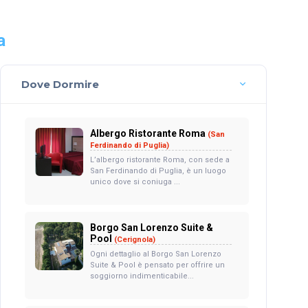
a
Dove Dormire
Albergo Ristorante Roma
(San
Ferdinando di Puglia)
L’albergo ristorante Roma, con sede a
San Ferdinando di Puglia, è un luogo
unico dove si coniuga ...
Borgo San Lorenzo Suite &
Pool
(Cerignola)
Ogni dettaglio al Borgo San Lorenzo
Suite & Pool è pensato per offrire un
soggiorno indimenticabile...