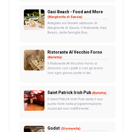
Oasi Beach - Food and More
(Margherita di Savoia)
Adagiato sul litorale sabbioso di
Margherita di Savoia, il Ristorante Oasi
Beach, della famiglia Rus...
Ristorante Al Vecchio Forno
(Barletta)
Il Ristorante Al Vecchio Forno si
descrive con i piatti e con gli aromi
che ogni giorno porta in tav...
Saint Patrick Irish Pub
(Barletta)
Il Saint Patrick Irish Pub vanta il suo
punto forte nella programmazione
musicale non indifferente: ...
Godot
(Stornarella)