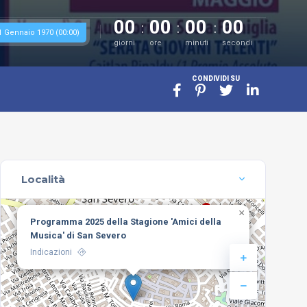
00
00
00
00
1 Gennaio 1970 (00:00)
giorni
ore
minuti
secondi
CONDIVIDI SU
Località
×
Programma 2025 della Stagione 'Amici della
Musica' di San Severo
Indicazioni