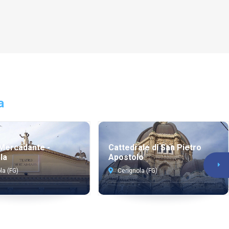
a
Mercadante -
Cattedrale di San Pietro
la
Apostolo
la (FG)
Cerignola (FG)