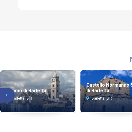
Castello Normanno 
Duomo di Barletta
di Barletta
Barletta (BT)
Barletta (BT)