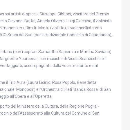
rosi artisti di spicco: Giuseppe Gibboni, vincitore del Premio
rto Giovanni Battel, Angela Oliviero, Luigi Giachino, il violinista
imphoniker), Dimitri Mattu (violista), il violoncellista Vito
 ICO Suoni del Sud (per il tradizionale Concerto di Capodanno),
oletana (con i soprani Samantha Sapienza e Martina Saviano)
i Marguerite Yourcenar, con musiche di Nicola Scardicchio e il
Aventaggiato, accompagnato dalla voce recitante e dal
ome il Trio Aura (Laura Licinio, Rosa Popolo, Benedetta
zionale ‘Monopoli’) e l’Orchestra di Fiati ‘Banda Rossa’ di San
gio all'Opera e all'Operetta.
orto del Ministero della Cultura, della Regione Puglia -
atrocinio dell'Assessorato alla Cultura del Comune di San