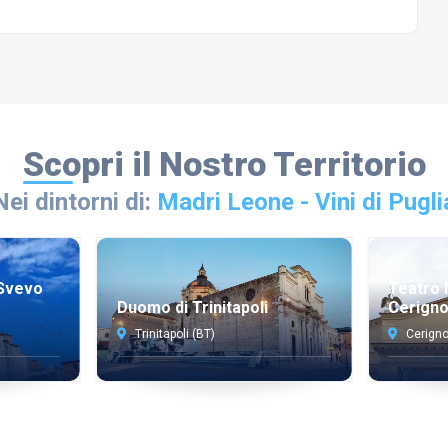
Scopri il Nostro Territorio
Nei dintorni di:
Madri Leone - Vini di Pugli
Svevo
Teatro 
Duomo di Trinitapoli
Cerigno
Trinitapoli (BT)
Cerigno