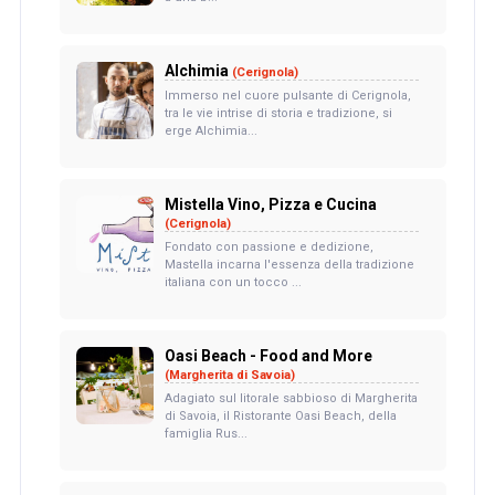
Alchimia
(Cerignola)
Immerso nel cuore pulsante di Cerignola,
tra le vie intrise di storia e tradizione, si
erge Alchimia...
Mistella Vino, Pizza e Cucina
(Cerignola)
Fondato con passione e dedizione,
Mastella incarna l'essenza della tradizione
italiana con un tocco ...
Oasi Beach - Food and More
(Margherita di Savoia)
Adagiato sul litorale sabbioso di Margherita
di Savoia, il Ristorante Oasi Beach, della
famiglia Rus...