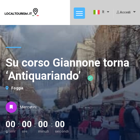
It
Accedi
Su corso Giannone torna
‘Antiquariando’
Foggia
Mercatini
00
00
00
00
giorni
ore
minuti
secondi