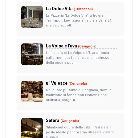
La Dolce Vita
(Trinitapoli)
La Pizzeria "La Dolce Vita" si trova a
Trinitapoli. Lievitazione naturale dalle 24
alle 72 ore, cott...
La Volpe e l'uva
(Cerignola)
La filosofia di La Volpe e L’Uva si fonda
sull'armoniosa fusione tra la ricchezza
della cucina pug...
u ' Vulesce
(Cerignola)
Nel cuore pulsante di Cerignola, dove la
tradizione si fonde con l’innovazione
culinaria, sorge �...
Safarà
(Cerignola)
Situato nel cuore della città, il Safarà è il
posto ideale per chi ama rilassarsi davanti
a una b...