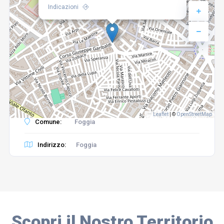
Indicazioni
Leaflet
|
©
OpenStreetMap
Comune:
Foggia
Indirizzo:
Foggia
Scopri il Nostro Territorio