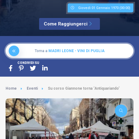
Giovedì 01 Gennaio 1970 (00:00)
Come Raggiungerci
Torna a
MADRI LEONE - VINI DI PUGLIA
CONDIVIDI SU
Home
Eventi
Su corso Giannone torna ‘Antiquariando’