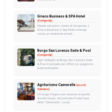
Grieco Business & SPA Hotel
(Cerignola)
Situato nel pieno centro di Cerignola, il
Grieco Business e Spa Hotel emerge
come un emblema di bell...
Borgo San Lorenzo Suite & Pool
(Cerignola)
Ogni dettaglio al Borgo San Lorenzo Suite
& Pool è pensato per offrire un soggiorno
indimenticabile...
Agriturismo Camerelle
(Ascoli
Satriano)
Un luogo magico per vacanze di quiete.
Questo feudo, denominato Posta Fissa
delle "Camerelle", const...