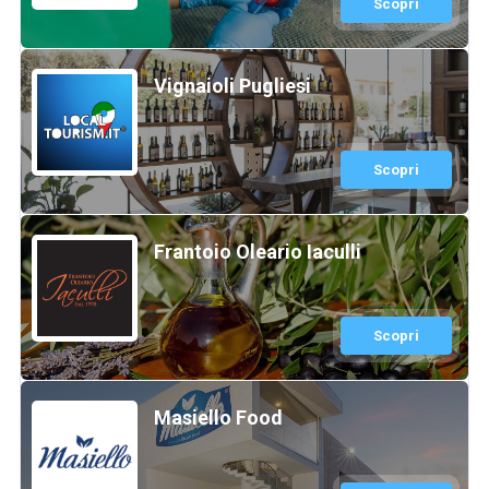
Scopri
Vignaioli Pugliesi
Scopri
Frantoio Oleario Iaculli
Scopri
Masiello Food