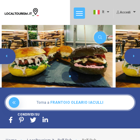
It
Accedi
Torna a
FRANTOIO OLEARIO IACULLI
CONDIVIDI SU