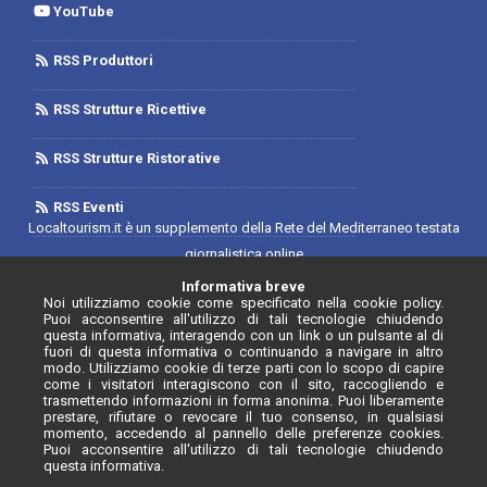
YouTube
RSS Produttori
RSS Strutture Ricettive
RSS Strutture Ristorative
RSS Eventi
Localtourism.it è un supplemento della Rete del Mediterraneo testata
giornalistica online
Trib. di Foggia n.1893/2019 - Reg. 2/2019- Rete del Mediterraneo
Informativa breve
Noi utilizziamo cookie come specificato nella cookie policy.
Contratto di Rete Editore
Puoi acconsentire all'utilizzo di tali tecnologie chiudendo
Direttore Responsabile: Luca D'Andrea
questa informativa, interagendo con un link o un pulsante al di
fuori di questa informativa o continuando a navigare in altro
Iscrizione Registro degli Operatori di Comunicazione N. 34646 con
modo. Utilizziamo cookie di terze parti con lo scopo di capire
come i visitatori interagiscono con il sito, raccogliendo e
provvedimento n. 55 del 20/07/2020
trasmettendo informazioni in forma anonima. Puoi liberamente
prestare, rifiutare o revocare il tuo consenso, in qualsiasi
momento, accedendo al pannello delle preferenze cookies.
Puoi acconsentire all'utilizzo di tali tecnologie chiudendo
questa informativa.