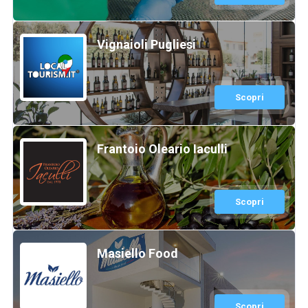
Vignaioli Pugliesi
Scopri
Frantoio Oleario Iaculli
Scopri
Masiello Food
Scopri