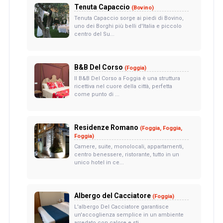
Tenuta Capaccio
(Bovino)
Tenuta Capaccio sorge ai piedi di Bovino,
uno dei Borghi più belli d'Italia e piccolo
centro del Su...
B&B Del Corso
(Foggia)
Il B&B Del Corso a Foggia è una struttura
ricettiva nel cuore della città, perfetta
come punto di ...
Residenze Romano
(Foggia, Foggia,
Foggia)
Camere, suite, monolocali, appartamenti,
centro benessere, ristorante, tutto in un
unico hotel in ce...
Albergo del Cacciatore
(Foggia)
L'albergo Del Cacciatore garantisce
un'accoglienza semplice in un ambiente
arredato con calore e sti...