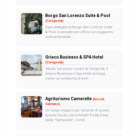
Borgo San Lorenzo Suite & Pool
(Cerignola)
Ogni dettaglio al Borgo San Lorenzo Suite
& Pool è pensato per offrire un soggiorno
indimenticabile...
Grieco Business & SPA Hotel
(Cerignola)
Situato nel pieno centro di Cerignola, il
Grieco Business e Spa Hotel emerge
come un emblema di bell...
Agriturismo Camerelle
(Ascoli
Satriano)
Un luogo magico per vacanze di quiete.
Questo feudo, denominato Posta Fissa
delle "Camerelle", const...