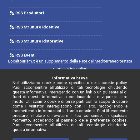
RSS Produttori
RSS Strutture Ricettive
RSS Strutture Ristorative
RSS Eventi
Localtourism.it è un supplemento della Rete del Mediterraneo testata
giornalistica online
Trib. di Foggia n.1893/2019 - Reg. 2/2019- Rete del Mediterraneo
Informativa breve
Noi utilizziamo cookie come specificato nella cookie policy.
Contratto di Rete Editore
Puoi acconsentire all'utilizzo di tali tecnologie chiudendo
Direttore Responsabile: Luca D'Andrea
questa informativa, interagendo con un link o un pulsante al di
fuori di questa informativa o continuando a navigare in altro
Iscrizione Registro degli Operatori di Comunicazione N. 34646 con
modo. Utilizziamo cookie di terze parti con lo scopo di capire
come i visitatori interagiscono con il sito, raccogliendo e
provvedimento n. 55 del 20/07/2020
trasmettendo informazioni in forma anonima. Puoi liberamente
prestare, rifiutare o revocare il tuo consenso, in qualsiasi
momento, accedendo al pannello delle preferenze cookies.
Puoi acconsentire all'utilizzo di tali tecnologie chiudendo
questa informativa.
© Localtourism.it - 2026. Tutti i diritti riservati.