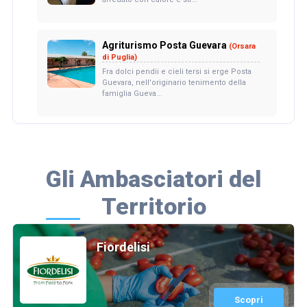
Agriturismo Posta Guevara
(Orsara
di Puglia)
Fra dolci pendii e cieli tersi si erge Posta
Guevara, nell'originario tenimento della
famiglia Gueva...
Gli Ambasciatori del
Territorio
Fiordelisi
Scopri