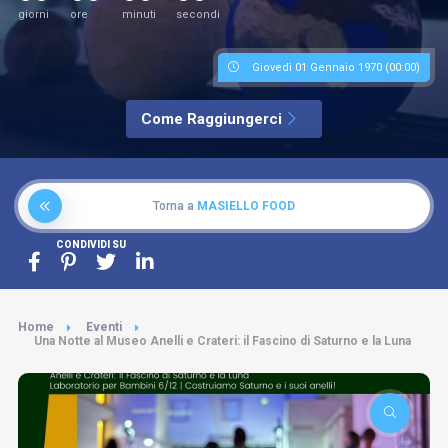
giorni
ore
minuti
secondi
Giovedì 01 Gennaio 1970 (00:00)
Come Raggiungerci
Torna a
MASIELLO FOOD
CONDIVIDI SU
Home
Eventi
Una Notte al Museo Anelli e Crateri: il Fascino di Saturno e la Luna