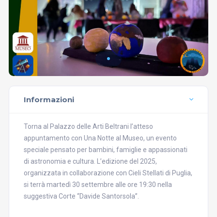
Informazioni
Torna al Palazzo delle Arti Beltrani l’atteso
appuntamento con Una Notte al Museo, un evento
speciale pensato per bambini, famiglie e appassionati
di astronomia e cultura. L’edizione del 2025,
organizzata in collaborazione con Cieli Stellati di Puglia,
si terrà martedì 30 settembre alle ore 19:30 nella
suggestiva Corte “Davide Santorsola”.