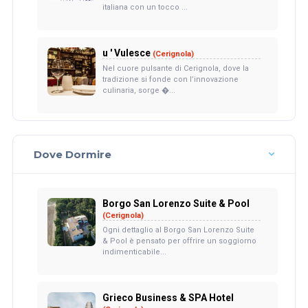
italiana con un tocco ...
u ' Vulesce
(Cerignola)
Nel cuore pulsante di Cerignola, dove la
tradizione si fonde con l’innovazione
culinaria, sorge �...
Dove Dormire
Borgo San Lorenzo Suite & Pool
(Cerignola)
Ogni dettaglio al Borgo San Lorenzo Suite
& Pool è pensato per offrire un soggiorno
indimenticabile...
Grieco Business & SPA Hotel