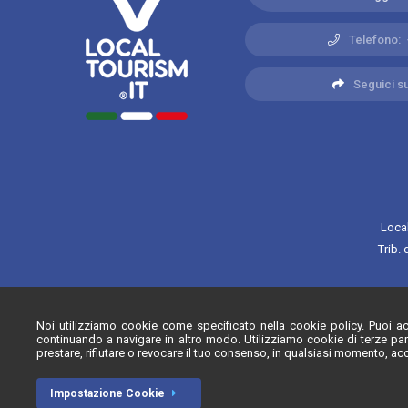
Telefono:
Seguici su
Local
Trib.
Iscrizione R
Noi utilizziamo cookie come specificato nella cookie policy. Puoi acc
continuando a navigare in altro modo. Utilizziamo cookie di terze par
prestare, rifiutare o revocare il tuo consenso, in qualsiasi momento, ac
Impostazione Cookie
© Localtourism.it - 2026. Tutti i diritti riservati.