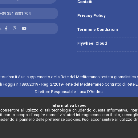
Contatti
+39 351 8301 704
Privacy Policy
:
Termini e Condizioni
Flywheel Cloud
tourism.it è un supplemento della Rete del Mediterraneo testata giornalistica 
 di Foggia n.1893/2019 - Reg. 2/2019- Rete del Mediterraneo Contratto di Rete E
Direttore Responsabile: Luca D'Andrea
egistro degli Operatori di Comunicazione N. 34646 con provvedimento n. 55 d
Informativa breve
onsentire all'utilizzo di tali tecnologie chiudendo questa informativa, int
ti con lo scopo di capire come i visitatori interagiscono con il sito, racco
cedendo al pannello delle preferenze cookies. Puoi acconsentire all'utilizzo di