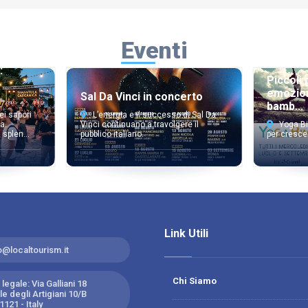
Eventi
:
Piccoli 
emozion
Sal Da Vinci in concerto
bamb...
ei sapori
L’energia e il successo di Sal Da
a.
Vinci continuano a travolgere il
Yoga Bi
splen...
pubblico italiano.
per cresce
Link Utili
o@localtourism.it
Chi Siamo
legale: Via Galliani 18
e degli Artigiani 10/B
121 - Italy