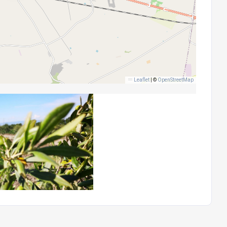
Leaflet
|
©
OpenStreetMap