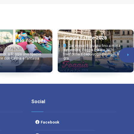
passi, grandi
Foggia Estate 2026
i: arriva lo Yoga per
Dal mese di giugno fino a metà
settembre, Foggia Estate 2026
mbi: a Foggia uno spazio
trasforma il capoluogo dauno in un
re con calma e fantasia
gra...
Social
Facebook