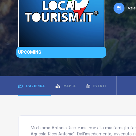
Azie
UPCOMING
L'AZIENDA
MAPPA
EVENTI
Mi chiamo Antonio Ricci e insieme alla mia famiglia fac
Agricola Ricci Antonio”. Dall’insediamento, avvenuto n