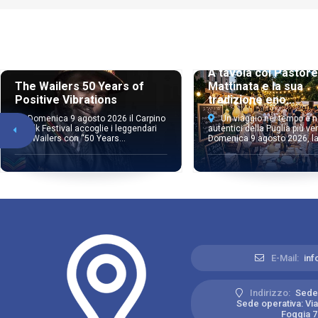
A tavola col Pastore
The Wailers 50 Years of
Mattinata e la sua
Positive Vibrations
tradizione eno...
Domenica 9 agosto 2026 il Carpino
Un viaggio nel tempo e n
in Folk Festival accoglie i leggendari
autentici della Puglia più ver
The Wailers con “50 Years...
Domenica 9 agosto 2026, la 
E-Mail:
inf
Indirizzo:
Sede 
Sede operativa: Vial
Foggia 71