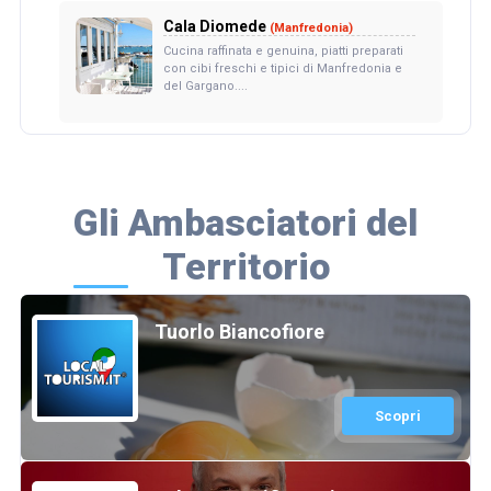
Cala Diomede
(Manfredonia)
Cucina raffinata e genuina, piatti preparati
con cibi freschi e tipici di Manfredonia e
del Gargano....
Gli Ambasciatori del
Territorio
Tuorlo Biancofiore
Scopri