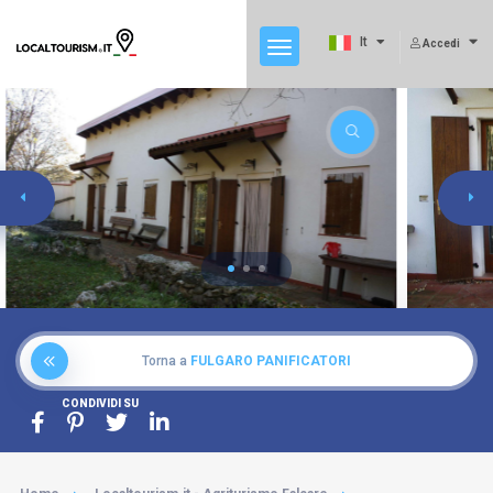
It
Accedi
Torna a
FULGARO PANIFICATORI
CONDIVIDI SU