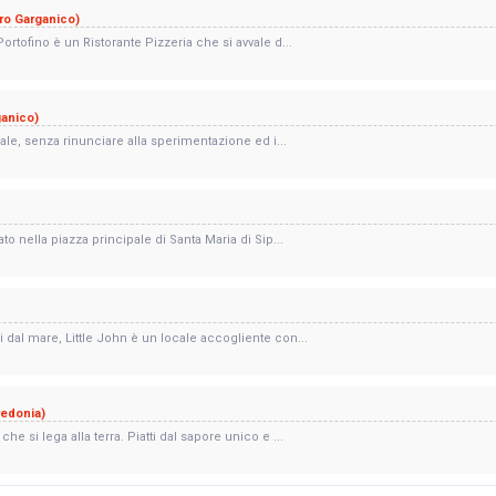
ro Garganico)
ortofino è un Ristorante Pizzeria che si avvale d...
ganico)
ocale, senza rinunciare alla sperimentazione ed i...
ato nella piazza principale di Santa Maria di Sip...
i dal mare, Little John è un locale accogliente con...
redonia)
he si lega alla terra. Piatti dal sapore unico e ...