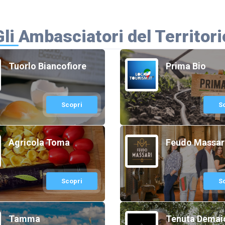
Gli Ambasciatori del Territori
Tuorlo Biancofiore
Prima Bio
Scopri
S
Agricola Toma
Feudo Massar
Scopri
S
Tamma
Tenuta Demai