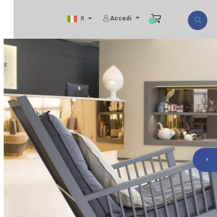
Accedi
It