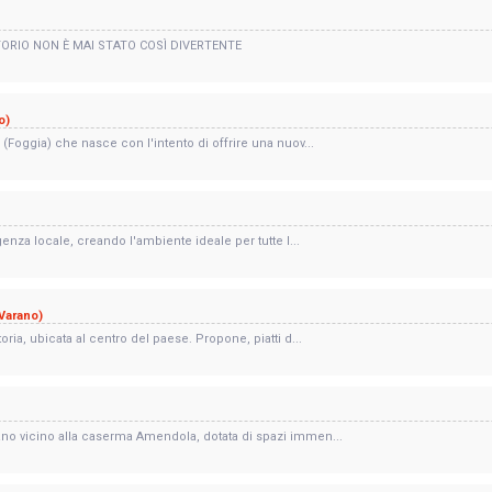
ORIO NON È MAI STATO COSÌ DIVERTENTE
o)
(Foggia) che nasce con l'intento di offrire una nuov...
enza locale, creando l'ambiente ideale per tutte l...
Varano)
ria, ubicata al centro del paese. Propone, piatti d...
no vicino alla caserma Amendola, dotata di spazi immen...