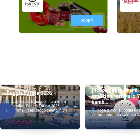
Scopri
Piccoli passi, grandi
Foggia Estate 2026
emozioni: arriva lo 
bamb...
Dal mese di giugno fino a metà
settembre, Foggia Estate 2026
trasforma il capoluogo dauno in un
Yoga Bimbi: a Foggia un
gra...
per crescere con calma e f