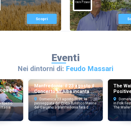
Scopri
S
Eventi
Nei dintorni di:
Feudo Massari
The Wai
Manfredonia: il 23 agosto il
Yoga per
Positiv
Concerto all'Alba incanta ...
Domenic
Domenica 23 agosto 2026, la
o spazio
in Folk Fes
passeggiata del Porto Turistico Marina
antasia
The Wailer
del Gargano a Manfredonia farà d...