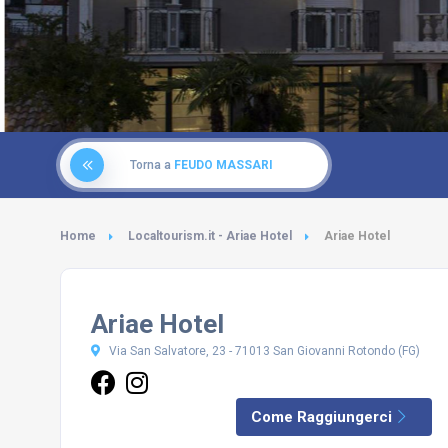
Torna a
FEUDO MASSARI
Home
Localtourism.it - Ariae Hotel
Ariae Hotel
Ariae Hotel
Via San Salvatore, 23 - 71013 San Giovanni Rotondo (FG)
Come Raggiungerci