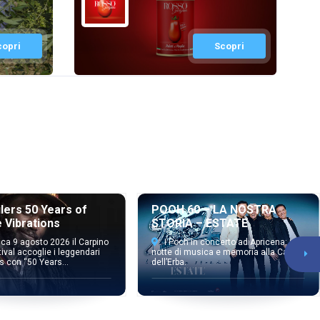
copri
Scopri
lers 50 Years of
POOH 60 – LA NOSTRA
e Vibrations
STORIA – ESTATE
a 9 agosto 2026 il Carpino
I Pooh in concerto ad Apricena: una
tival accoglie i leggendari
notte di musica e memoria alla Cava
s con “50 Years...
dell’Erba.