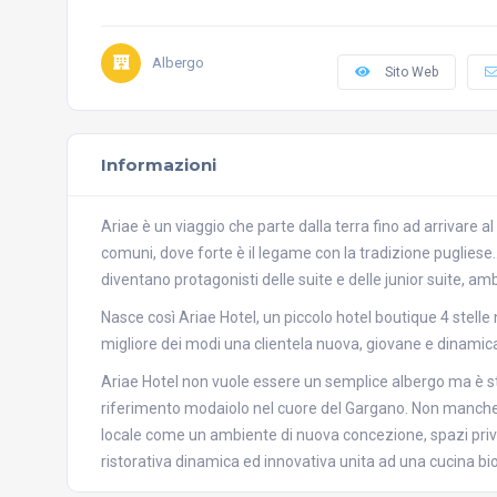
Albergo
Sito Web
Informazioni
Ariae è un viaggio che parte dalla terra fino ad arrivare al
comuni, dove forte è il legame con la tradizione pugliese...
diventano protagonisti delle suite e delle junior suite, am
Nasce così Ariae Hotel, un piccolo hotel boutique 4 stelle
migliore dei modi una clientela nuova, giovane e dinamica
Ariae Hotel non vuole essere un semplice albergo ma è sta
riferimento modaiolo nel cuore del Gargano. Non mancheran
locale come un ambiente di nuova concezione, spazi priv
ristorativa dinamica ed innovativa unita ad una cucina biolo