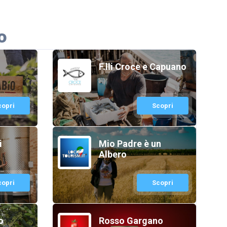
o
F.lli Croce e Capuano
copri
Scopri
i
Mio Padre è un
Albero
copri
Scopri
o
Rosso Gargano