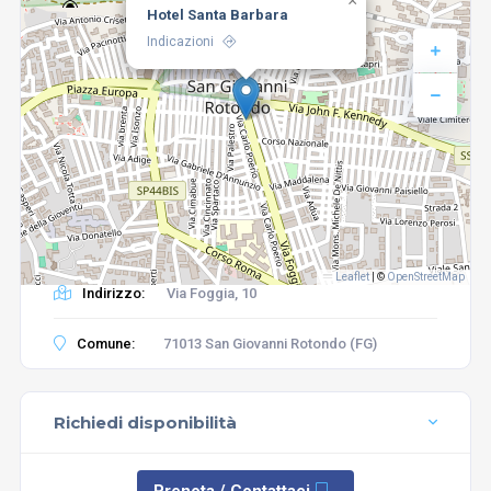
×
Hotel Santa Barbara
Indicazioni
Leaflet
|
©
OpenStreetMap
Indirizzo:
Via Foggia, 10
Comune:
71013 San Giovanni Rotondo (FG)
Richiedi disponibilità