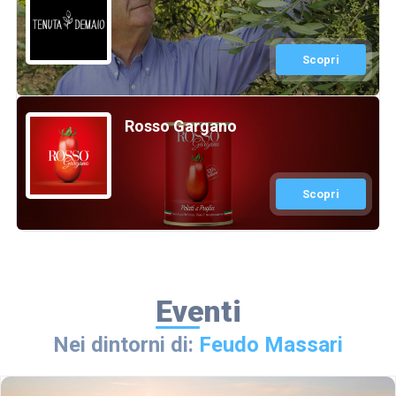
Scopri
Rosso Gargano
Scopri
Eventi
Nei dintorni di:
Feudo Massari