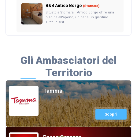
B&B Antico Borgo
(Stornara)
Situato a Stornara, l'Antico Borgo offre una
piscina all'aperto, un bar e un giardino.
Tutte le sist...
Gli Ambasciatori del
Territorio
Tamma
Scopri