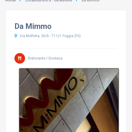
Home
Localtourism.it - Da Mimmo
Da Mimmo
Da Mimmo
Via Molfetta, 30/b - 71121 Foggia (FG)
Ristorante / Enoteca