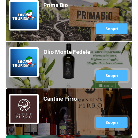
Prima Bio
Scopri
Olio Monte Fedele
Scopri
Cantine Pirro
Scopri