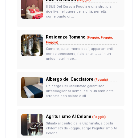
(Foggia)
Il B&B Del Corso a Foggia è una struttura
ricettiva nel cuore della città, perfetta
come punto di ...
Residenze Romano
(Foggia, Foggia,
Foggia)
Camere, suite, monolocali, appartamenti,
centro benessere, ristorante, tutto in un
unico hotel in ce...
Albergo del Cacciatore
(Foggia)
L'albergo Del Cacciatore garantisce
un'accoglienza semplice in un ambiente
arredato con calore e sti...
Agriturismo Al Celone
(Foggia)
Situato al centro della Capitanata, a pochi
chilometri da Foggia, sorge l’agriturismo Al
Celone. L...