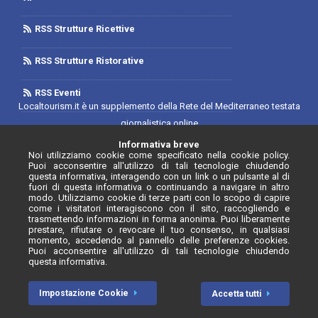
RSS Strutture Ricettive
RSS Strutture Ristorative
RSS Eventi
Localtourism.it è un supplemento della Rete del Mediterraneo testata
giornalistica online
Trib. di Foggia n.1893/2019 - Reg. 2/2019- Rete del Mediterraneo
Informativa breve
Noi utilizziamo cookie come specificato nella cookie policy.
Contratto di Rete Editore
Puoi acconsentire all'utilizzo di tali tecnologie chiudendo
Direttore Responsabile: Luca D'Andrea
questa informativa, interagendo con un link o un pulsante al di
fuori di questa informativa o continuando a navigare in altro
Iscrizione Registro degli Operatori di Comunicazione N. 34646 con
modo. Utilizziamo cookie di terze parti con lo scopo di capire
come i visitatori interagiscono con il sito, raccogliendo e
provvedimento n. 55 del 20/07/2020
trasmettendo informazioni in forma anonima. Puoi liberamente
prestare, rifiutare o revocare il tuo consenso, in qualsiasi
momento, accedendo al pannello delle preferenze cookies.
Puoi acconsentire all'utilizzo di tali tecnologie chiudendo
questa informativa.
© Localtourism.it - 2026. Tutti i diritti riservati.
Impostazione Cookie
Accetta tutti