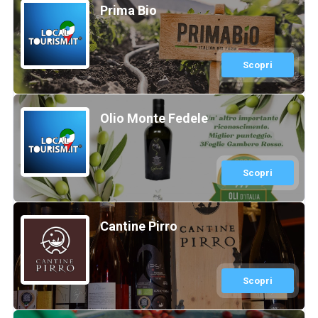
Prima Bio
Scopri
Olio Monte Fedele
Scopri
Cantine Pirro
Scopri