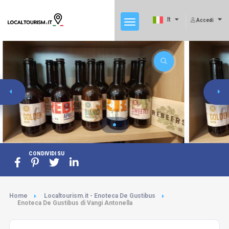
It
Accedi
CONDIVIDI SU
Home
Localtourism.it - Enoteca De Gustibus
Enoteca De Gustibus di Vangi Antonella