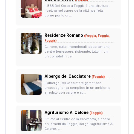
Il B&B Del Corso a Foggia è una struttura
ricettiva nel cuore della città, perfetta
come punto di ...
Residenze Romano
(Foggia, Foggia,
Foggia)
Camere, suite, monolocali, appartamenti,
centro benessere, ristorante, tutto in un
unico hotel in ce...
Albergo del Cacciatore
(Foggia)
L'albergo Del Cacciatore garantisce
un'accoglienza semplice in un ambiente
arredato con calore e sti...
Agriturismo Al Celone
(Foggia)
Situato al centro della Capitanata, a pochi
chilometri da Foggia, sorge l’agriturismo Al
Celone. L...