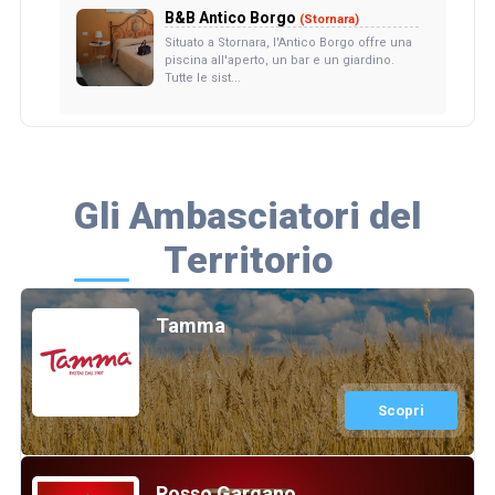
B&B Antico Borgo
(Stornara)
Situato a Stornara, l'Antico Borgo offre una
piscina all'aperto, un bar e un giardino.
Tutte le sist...
Gli Ambasciatori del
Territorio
Tamma
Scopri
Rosso Gargano