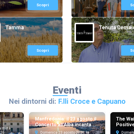
Scopri
S
Tamma
Tenuta Demai
Scopri
S
Eventi
Nei dintorni di:
F.lli Croce e Capuano
The Wai
Manfredonia: il 23 agosto il
Positiv
Concerto all'Alba incanta ...
a metà
026
Domenic
Domenica 23 agosto 2026, la