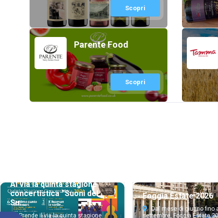
Scopri
Parente Food
Scopri
Al via la quinta stagione
concertistica “Suoni del
Foggia Estate 2026
Su...
Dal mese di giugno fino 
Prende il via la quinta stagione
settembre, Foggia Estate 2