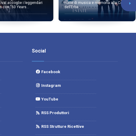
tival accoglie i leggendari
notte di musica e memoria alla Cava
s con “50 Years...
dell’Erba.
Social
Facebook
Instagram
YouTube
RSS Produttori
RSS Strutture Ricettive