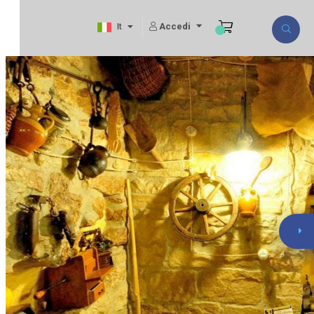
Accedi
It