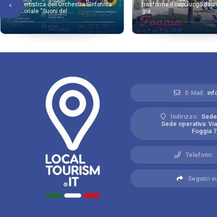
concertistica dell’Orchestra Sinfonica
trasforma il capoluogo daun
Territoriale “Suoni del ...
gra...
E-Mail:
inf
Indirizzo:
Sede 
Sede operativa: Vial
Foggia 71
Telefono:
Seguici su