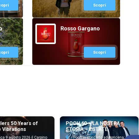
copri
Scopri
o
Rosso Gargano
copri
Scopri
lers 50 Years of
POOH 60 – LA NOSTRA
e Vibrations
STORIA – ESTATE
a 9 agosto 2026 il Carpino
I Pooh in concerto ad Apricena: una