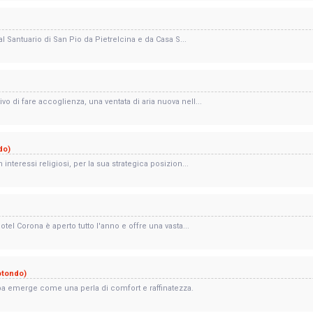
al Santuario di San Pio da Pietrelcina e da Casa S...
 di fare accoglienza, una ventata di aria nuova nell...
do)
nteressi religiosi, per la sua strategica posizion...
tel Corona è aperto tutto l'anno e offre una vasta...
otondo)
pa emerge come una perla di comfort e raffinatezza.