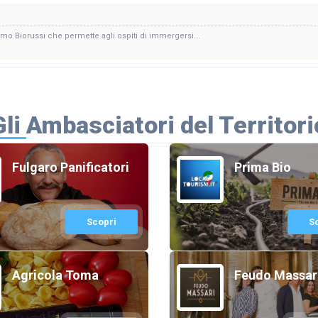
smo Biorussi che permette agli ospiti di immergersi...
Gli Ambasciatori del Territori
Fulgaro Panificatori
Prima Bio
Scopri
S
Agricola Toma
Feudo Massar