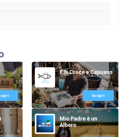
o
F.lli Croce e Capuano
copri
Scopri
i
Mio Padre è un
Albero