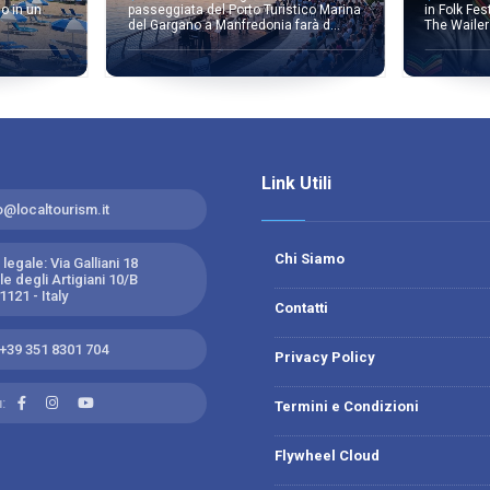
o in un
in Folk Fes
passeggiata del Porto Turistico Marina
The Wailer
del Gargano a Manfredonia farà d...
Link Utili
o@localtourism.it
Chi Siamo
legale: Via Galliani 18
e degli Artigiani 10/B
121 - Italy
Contatti
+39 351 8301 704
Privacy Policy
:
Termini e Condizioni
Flywheel Cloud