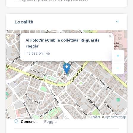
Località
×
Al FotoCineClub la collettiva ‘Ri-guarda
Foggia’
Indicazioni
Leaflet
|
©
OpenStreetMap
Comune:
Foggia