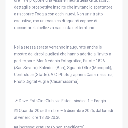
ore 19 e propone una visione inedita della città: scorci,
dettagli e prospettive insolite che invitano lo spettatore
a riscoprire Foggia con occhi nuovi. Non un ritratto
esaustivo, ma un mosaico di sguardi capace di
raccontare la bellezza nascosta del territorio.
Nella stessa serata verranno inaugurate anche le
mostre dei circoli pugliesi che hanno aderito all’invito a
partecipare: Manfredonia Fotografica, Estate 1826
(San Severo), Kaleidos (Bari), Sguardi Oltre (Monopoli),
Controluce (Statte), A.C. Photographers Casamassima,
Photo Digital Puglia (Casamassima).
📍 Dove: FotoCineClub, via Ester Loiodice 1 – Foggia
📅 Quando: 20 settembre – 5 dicembre 2025, dal lunedì
al venerdì ore 18.30-20.30
🎟️ Ingresso: gratuito (o non specificato)