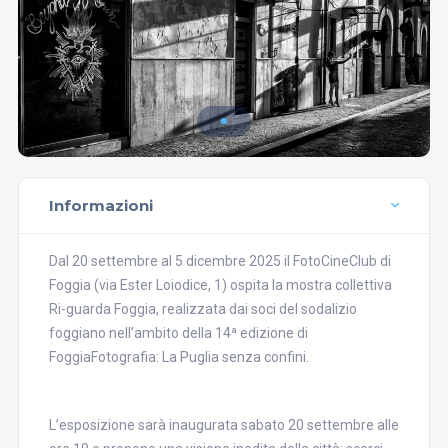
Informazioni
Dal 20 settembre al 5 dicembre 2025 il FotoCineClub di
Foggia (via Ester Loiodice, 1) ospita la mostra collettiva
Ri-guarda Foggia, realizzata dai soci del sodalizio
foggiano nell’ambito della 14ª edizione di
FoggiaFotografia: La Puglia senza confini.
L’esposizione sarà inaugurata sabato 20 settembre alle