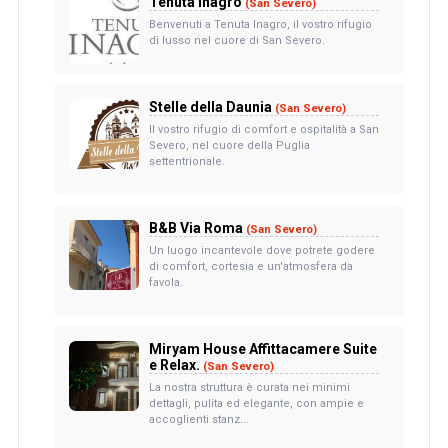
Tenuta Inagro
(San Severo)
Benvenuti a Tenuta Inagro, il vostro rifugio
di lusso nel cuore di San Severo.
Stelle della Daunia
(San Severo)
Il vostro rifugio di comfort e ospitalità a San
Severo, nel cuore della Puglia
settentrionale.
B&B Via Roma
(San Severo)
Un luogo incantevole dove potrete godere
di comfort, cortesia e un'atmosfera da
favola.
Miryam House Affittacamere Suite
e Relax.
(San Severo)
La nostra struttura è curata nei minimi
dettagli, pulita ed elegante, con ampie e
accoglienti stanz...