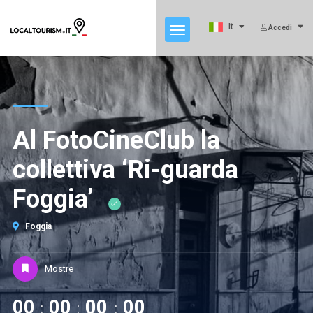
It
Accedi
Al FotoCineClub la
collettiva ‘Ri-guarda
Foggia’
Foggia
Mostre
00
00
00
00