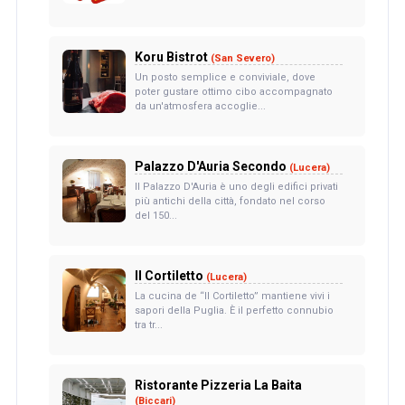
Koru Bistrot
(San Severo)
Un posto semplice e conviviale, dove
poter gustare ottimo cibo accompagnato
da un'atmosfera accoglie...
Palazzo D'Auria Secondo
(Lucera)
Il Palazzo D'Auria è uno degli edifici privati
più antichi della città, fondato nel corso
del 150...
Il Cortiletto
(Lucera)
La cucina de “Il Cortiletto” mantiene vivi i
sapori della Puglia. È il perfetto connubio
tra tr...
Ristorante Pizzeria La Baita
(Biccari)