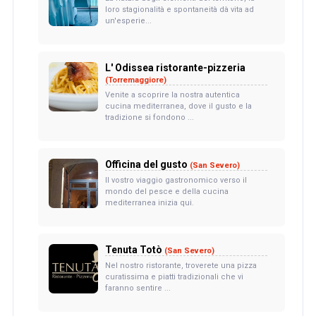
loro stagionalità e spontaneità dà vita ad
un'esperie...
L' Odissea ristorante-pizzeria
(Torremaggiore)
Venite a scoprire la nostra autentica
cucina mediterranea, dove il gusto e la
tradizione si fondono ...
Officina del gusto
(San Severo)
Il vostro viaggio gastronomico verso il
mondo del pesce e della cucina
mediterranea inizia qui.
Tenuta Totò
(San Severo)
Nel nostro ristorante, troverete una pizza
curatissima e piatti tradizionali che vi
faranno sentire ...