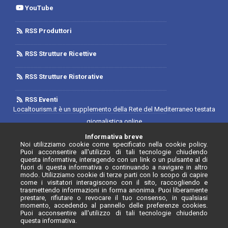
YouTube
RSS Produttori
RSS Strutture Ricettive
RSS Strutture Ristorative
RSS Eventi
Localtourism.it è un supplemento della Rete del Mediterraneo testata
giornalistica online
Trib. di Foggia n.1893/2019 - Reg. 2/2019- Rete del Mediterraneo
Informativa breve
Noi utilizziamo cookie come specificato nella cookie policy.
Contratto di Rete Editore
Puoi acconsentire all'utilizzo di tali tecnologie chiudendo
Direttore Responsabile: Luca D'Andrea
questa informativa, interagendo con un link o un pulsante al di
fuori di questa informativa o continuando a navigare in altro
Iscrizione Registro degli Operatori di Comunicazione N. 34646 con
modo. Utilizziamo cookie di terze parti con lo scopo di capire
provvedimento n. 55 del 20/07/2020
come i visitatori interagiscono con il sito, raccogliendo e
trasmettendo informazioni in forma anonima. Puoi liberamente
prestare, rifiutare o revocare il tuo consenso, in qualsiasi
momento, accedendo al pannello delle preferenze cookies.
Puoi acconsentire all'utilizzo di tali tecnologie chiudendo
questa informativa.