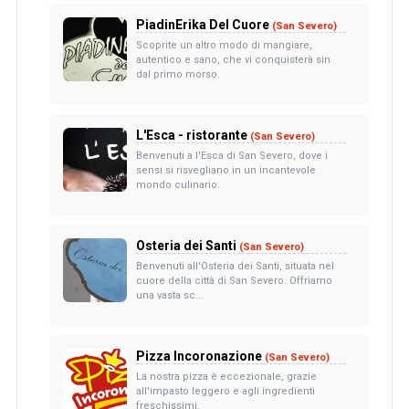
PiadinErika Del Cuore
(San Severo)
Scoprite un altro modo di mangiare,
autentico e sano, che vi conquisterà sin
dal primo morso.
L'Esca - ristorante
(San Severo)
Benvenuti a l'Esca di San Severo, dove i
sensi si risvegliano in un incantevole
mondo culinario.
Osteria dei Santi
(San Severo)
Benvenuti all'Osteria dei Santi, situata nel
cuore della città di San Severo. Offriamo
una vasta sc...
Pizza Incoronazione
(San Severo)
La nostra pizza è eccezionale, grazie
all'impasto leggero e agli ingredienti
freschissimi.