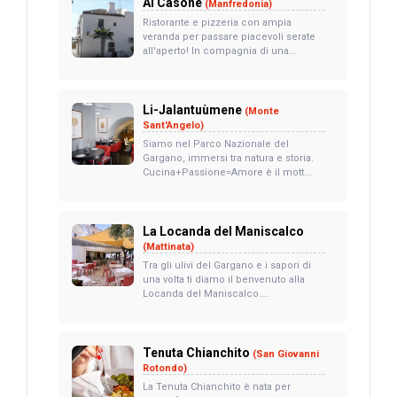
Al Casone
(Manfredonia)
Ristorante e pizzeria con ampia
veranda per passare piacevoli serate
all'aperto! In compagnia di una...
Li-Jalantuùmene
(Monte
Sant'Angelo)
Siamo nel Parco Nazionale del
Gargano, immersi tra natura e storia.
Cucina+Passione=Amore è il mott...
La Locanda del Maniscalco
(Mattinata)
Tra gli ulivi del Gargano e i sapori di
una volta ti diamo il benvenuto alla
Locanda del Maniscalco....
Tenuta Chianchito
(San Giovanni
Rotondo)
La Tenuta Chianchito è nata per