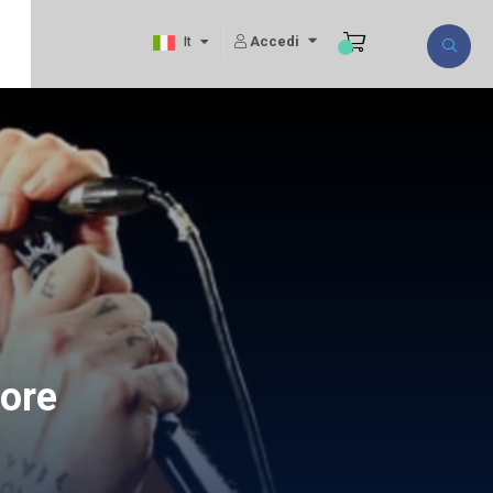
Accedi
It
tore