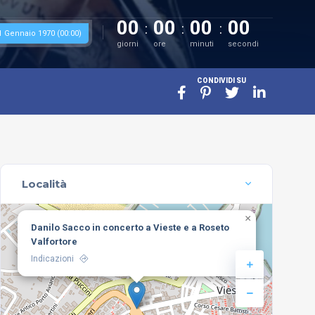
00
00
00
00
1 Gennaio 1970 (00:00)
giorni
ore
minuti
secondi
CONDIVIDI SU
Località
×
Danilo Sacco in concerto a Vieste e a Roseto
Valfortore
Indicazioni