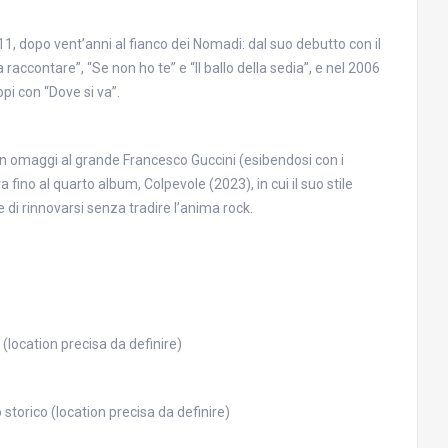
11, dopo vent’anni al fianco dei Nomadi: dal suo debutto con il
accontare”, “Se non ho te” e “Il ballo della sedia”, e nel 2006
pi con “Dove si va”.
on omaggi al grande Francesco Guccini (esibendosi con i
a fino al quarto album, Colpevole (2023), in cui il suo stile
 di rinnovarsi senza tradire l’anima rock.
 (location precisa da definire)
 storico (location precisa da definire)