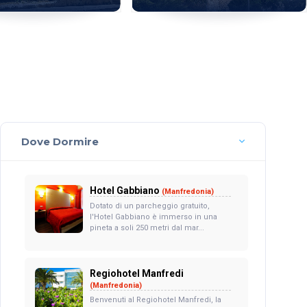
Dove Dormire
Hotel Gabbiano
(Manfredonia)
Dotato di un parcheggio gratuito,
l'Hotel Gabbiano è immerso in una
pineta a soli 250 metri dal mar...
Regiohotel Manfredi
(Manfredonia)
Benvenuti al Regiohotel Manfredi, la