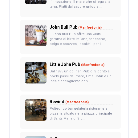
l'innovazione, il mare che si lega alla
terra. Piatti dal sapore unico e ...
John Bull Pub
(Manfredonia)
Il John Bull Pub offre una vasta
gamma di birre italiane, tedesche,
belga e scozzesi, cocktail per i...
Little John Pub
(Manfredonia)
Dal 1995 unico Irish Pub di Siponto a
pochi passi dal mare, Little John è un
locale accogliente con...
Rewind
(Manfredonia)
Poliedrico bar gelateria ristorante e
pizzeria situato nella piazza principale
di Santa Maria di Sip...