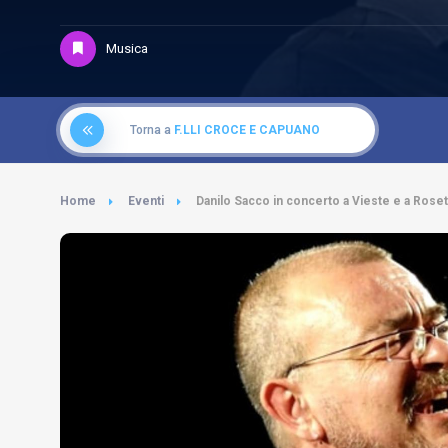
Musica
Torna a
F.LLI CROCE E CAPUANO
Home
Eventi
Danilo Sacco in concerto a Vieste e a Roset