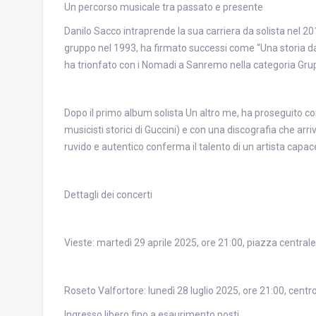
Un percorso musicale tra passato e presente
Danilo Sacco intraprende la sua carriera da solista nel 20
gruppo nel 1993, ha firmato successi come “Una storia da r
ha trionfato con i Nomadi a Sanremo nella categoria Grup
Dopo il primo album solista Un altro me, ha proseguito c
musicisti storici di Guccini) e con una discografia che arriv
ruvido e autentico conferma il talento di un artista capace
Dettagli dei concerti
Vieste: martedì 29 aprile 2025, ore 21:00, piazza centrale
Roseto Valfortore: lunedì 28 luglio 2025, ore 21:00, centro
Ingresso libero fino a esaurimento posti.