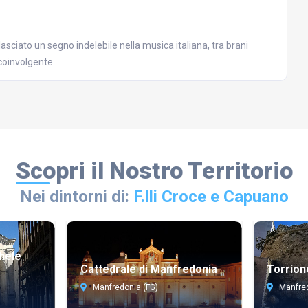
 lasciato un segno indelebile nella musica italiana, tra brani
 coinvolgente.
Scopri il Nostro Territorio
Nei dintorni di:
F.lli Croce e Capuano
hele
Cattedrale di Manfredonia
Torrion
Manfredonia (FG)
Manfred