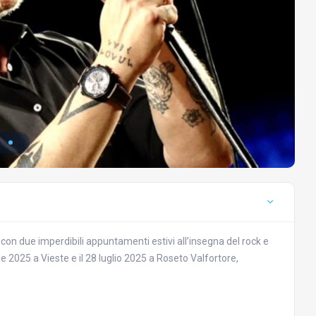
con due imperdibili appuntamenti estivi all’insegna del rock e
ile 2025 a Vieste e il 28 luglio 2025 a Roseto Valfortore,