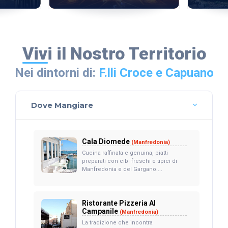
Vivi il Nostro Territorio
Nei dintorni di:
F.lli Croce e Capuano
Dove Mangiare
Cala Diomede
(Manfredonia)
Cucina raffinata e genuina, piatti
preparati con cibi freschi e tipici di
Manfredonia e del Gargano....
Ristorante Pizzeria Al
Campanile
(Manfredonia)
La tradizione che incontra