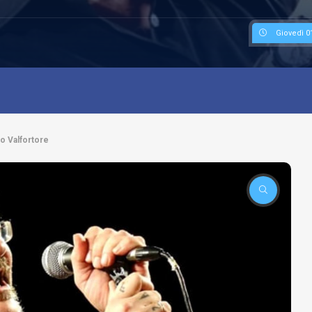
Giovedì 0
o Valfortore