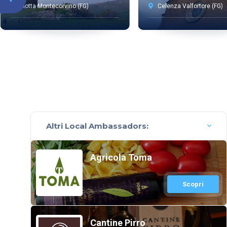
Motta Montecorvino (FG)
Celenza Valfortore (FG)
Altri Local Ambassadors:
Agricola Toma
Scopri
Cantine Pirro