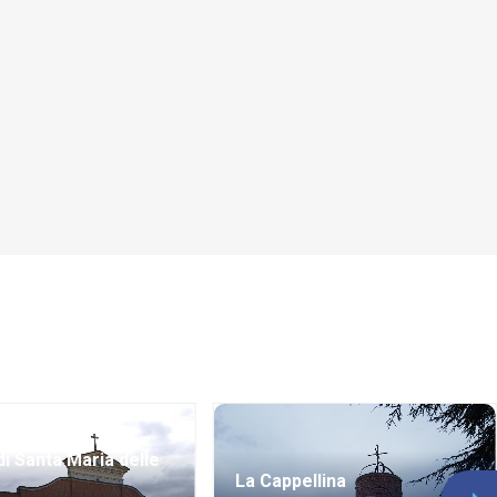
di Santa Maria delle
La Cappellina