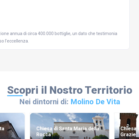
one annua di circa 400.000 bottiglie, un dato che testimonia
so l’eccellenza.
Scopri il Nostro Territorio
Nei dintorni di:
Molino De Vita
ta
Chiesa di Santa Maria della
Chiesa 
Rocca
Grazie