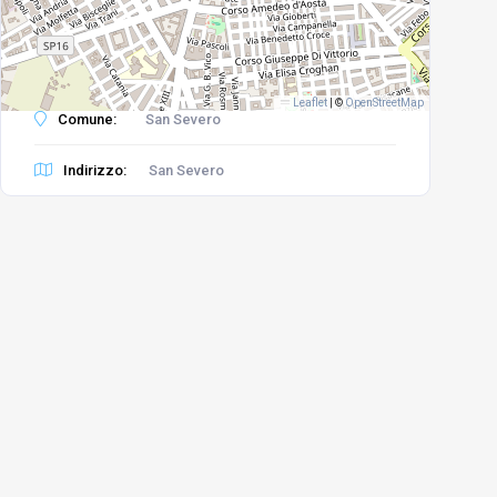
Leaflet
|
©
OpenStreetMap
Comune:
San Severo
Indirizzo:
San Severo