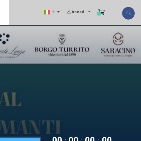
Accedi
It
00
00
00
00