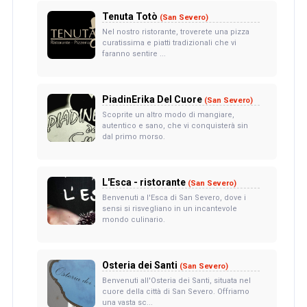
Tenuta Totò
(San Severo)
Nel nostro ristorante, troverete una pizza
curatissima e piatti tradizionali che vi
faranno sentire ...
PiadinErika Del Cuore
(San Severo)
Scoprite un altro modo di mangiare,
autentico e sano, che vi conquisterà sin
dal primo morso.
L'Esca - ristorante
(San Severo)
Benvenuti a l'Esca di San Severo, dove i
sensi si risvegliano in un incantevole
mondo culinario.
Osteria dei Santi
(San Severo)
Benvenuti all'Osteria dei Santi, situata nel
cuore della città di San Severo. Offriamo
una vasta sc...