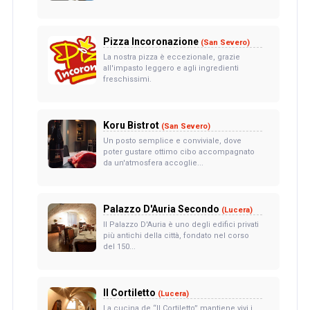
Pizza Incoronazione
(San Severo)
La nostra pizza è eccezionale, grazie
all'impasto leggero e agli ingredienti
freschissimi.
Koru Bistrot
(San Severo)
Un posto semplice e conviviale, dove
poter gustare ottimo cibo accompagnato
da un'atmosfera accoglie...
Palazzo D'Auria Secondo
(Lucera)
Il Palazzo D'Auria è uno degli edifici privati
più antichi della città, fondato nel corso
del 150...
Il Cortiletto
(Lucera)
La cucina de “Il Cortiletto” mantiene vivi i