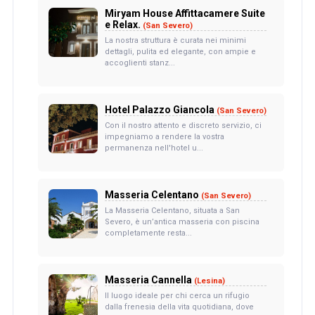
Miryam House Affittacamere Suite
e Relax.
(San Severo)
La nostra struttura è curata nei minimi
dettagli, pulita ed elegante, con ampie e
accoglienti stanz...
Hotel Palazzo Giancola
(San Severo)
Con il nostro attento e discreto servizio, ci
impegniamo a rendere la vostra
permanenza nell'hotel u...
Masseria Celentano
(San Severo)
La Masseria Celentano, situata a San
Severo, è un’antica masseria con piscina
completamente resta...
Masseria Cannella
(Lesina)
Il luogo ideale per chi cerca un rifugio
dalla frenesia della vita quotidiana, dove