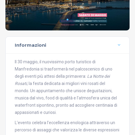
Informazioni
Il 30 maggio, il nuovissimo porto turistico di
Manfredonia si trasformerà nel palcoscenico di uno
degli eventi più attesi della primavera:
La Notte dei
Rosati
, la festa dedicata ai migliori vini rosati del
mondo. Un appuntamento che unisce degustazioni,
musica dal vivo, food di qualità e l’atmosfera unica del
waterfront sipontino, pronto ad accogliere centinaia di
appassionati e curiosi.
L’evento celebra l’eccellenza enologica attraverso un
percorso di assaggi che valorizza le diverse espressioni