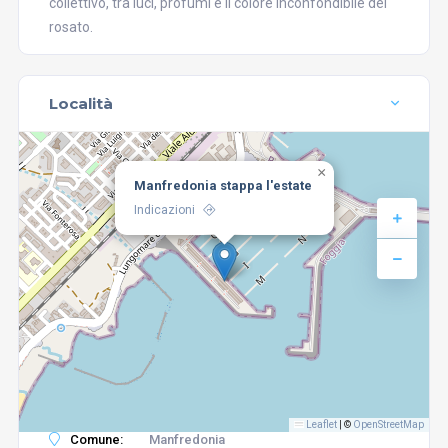
collettivo, tra luci, profumi e il colore inconfondibile del
rosato.
Località
×
Manfredonia stappa l'estate
Indicazioni
Leaflet
|
©
OpenStreetMap
Comune:
Manfredonia