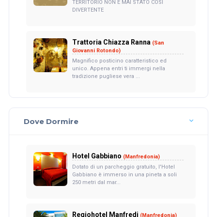
TERRITORIO NON È MAI STATO COSÌ
DIVERTENTE
Trattoria Chiazza Ranna
(San
Giovanni Rotondo)
Magnifico posticino caratteristico ed
unico. Appena entri ti immergi nella
tradizione pugliese vera ...
Dove Dormire
Hotel Gabbiano
(Manfredonia)
Dotato di un parcheggio gratuito, l'Hotel
Gabbiano è immerso in una pineta a soli
250 metri dal mar...
Regiohotel Manfredi
(Manfredonia)