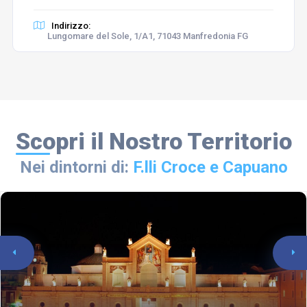
Indirizzo:
Lungomare del Sole, 1/A1, 71043 Manfredonia FG
Scopri il Nostro Territorio
Nei dintorni di:
F.lli Croce e Capuano