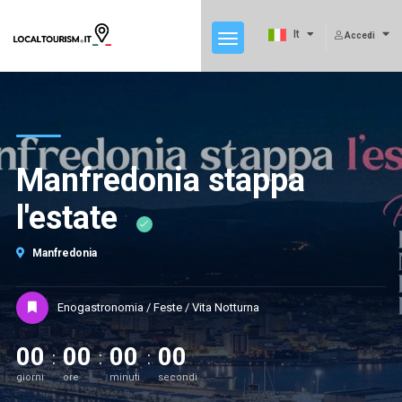
It
Accedi
Manfredonia stappa
l'estate
Manfredonia
Enogastronomia / Feste / Vita Notturna
00
00
00
00
giorni
ore
minuti
secondi