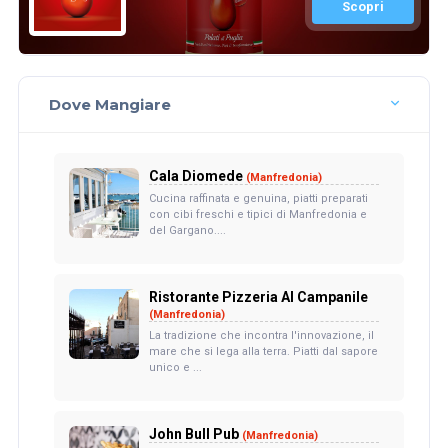
Scopri
Dove Mangiare
Cala Diomede
(Manfredonia)
Cucina raffinata e genuina, piatti preparati
con cibi freschi e tipici di Manfredonia e
del Gargano....
Ristorante Pizzeria Al Campanile
(Manfredonia)
La tradizione che incontra l'innovazione, il
mare che si lega alla terra. Piatti dal sapore
unico e ...
John Bull Pub
(Manfredonia)