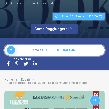
giorni
ore
minuti
secondi
Giovedì 01 Gennaio 1970 (00:00)
Come Raggiungerci
Torna a
F.LLI CROCE E CAPUANO
CONDIVIDI SU
Home
Eventi
Street Book Festival 2026 – La letteratura torna in strada