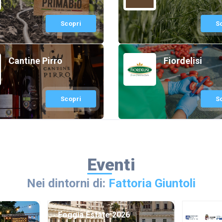
Scopri
S
Cantine Pirro
Fiordelisi
Scopri
S
Eventi
Nei dintorni di:
Fattoria Giuntoli
:
56ª Sta
Foggia Estate 2026
degli “A