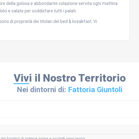
fruire della golosa e abbondante colazione servita ogni mattina
ci e salate per soddisfare tutti i palati.
no di proprietà dei titolari del bed & breakfast. Vi
Vivi il Nostro Territorio
Nei dintorni di:
Fattoria Giuntoli
i fornitori di materie prime e prodotti semi lavora...