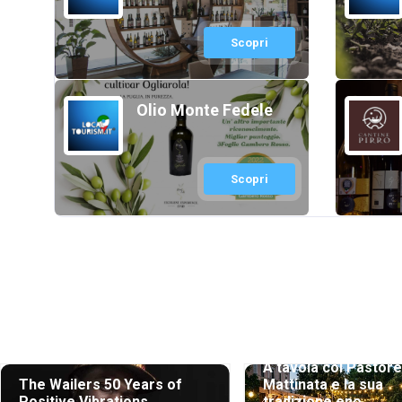
Scopri
Olio Monte Fedele
Scopri
A tavola col Pastore
The Wailers 50 Years of
Mattinata e la sua
Positive Vibrations
tradizione eno...