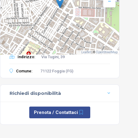
Leaflet
|
©
OpenStreetMap
Indirizzo:
Via Tugini, 39
Comune:
71122 Foggia (FG)
Richiedi disponibilità
Prenota / Contattaci