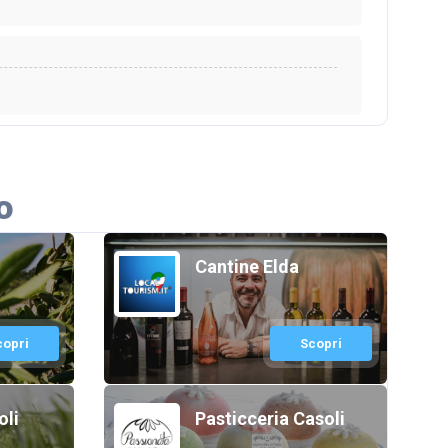
o
Cantine Elda
copri
Scopri
oli
Pasticceria Casoli