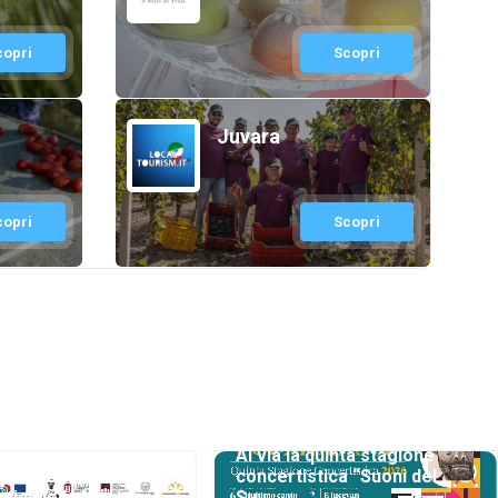
copri
Scopri
Juvara
copri
Scopri
Al via la quinta stagione
gione Concertistica
concertistica “Suoni del
mici della Musica...
Su...