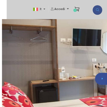
Accedi
It