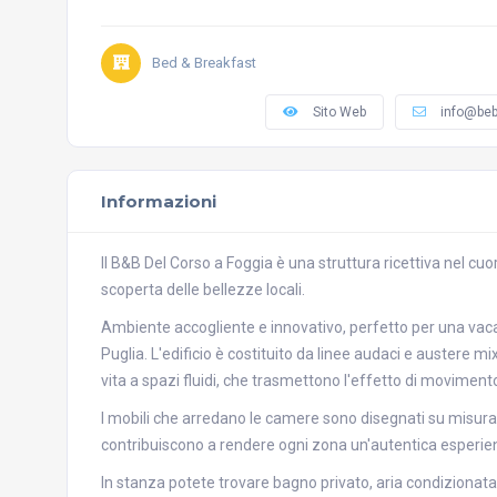
Bed & Breakfast
Sito Web
info@beb
Informazioni
Il B&B Del Corso a Foggia è una struttura ricettiva nel cuo
scoperta delle bellezze locali.
Ambiente accogliente e innovativo, perfetto per una vacan
Puglia. L'edificio è costituito da linee audaci e austere mi
vita a spazi fluidi, che trasmettono l'effetto di movimen
I mobili che arredano le camere sono disegnati su misura 
contribuiscono a rendere ogni zona un'autentica esperie
In stanza potete trovare bagno privato, aria condizionata, 