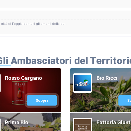
ittà di Foggia per tutti gli amanti della bu...
Gli Ambasciatori del Territori
Rosso Gargano
Bio Ricci
Scopri
S
Prima Bio
Fattoria Giunt