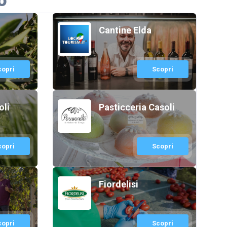
o
Cantine Elda
copri
Scopri
oli
Pasticceria Casoli
copri
Scopri
Fiordelisi
copri
Scopri