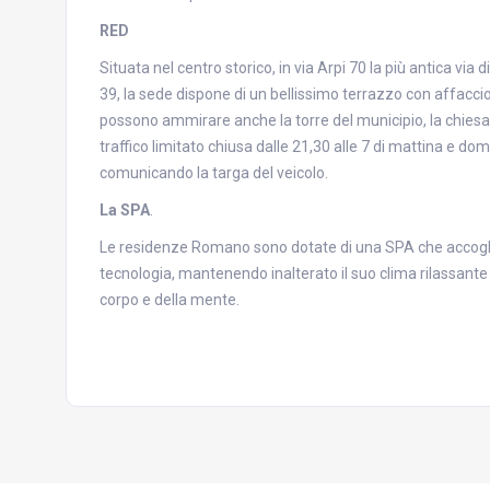
RED
Situata nel centro storico, in via Arpi 70 la più antica vi
39, la sede dispone di un bellissimo terrazzo con affaccio s
possono ammirare anche la torre del municipio, la chiesa
traffico limitato chiusa dalle 21,30 alle 7 di mattina e d
comunicando la targa del veicolo.
La SPA
.
Le residenze Romano sono dotate di una SPA che accoglie i
tecnologia, mantenendo inalterato il suo clima rilassant
corpo e della mente.