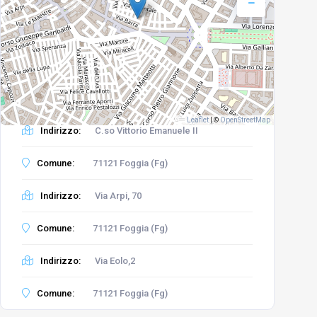
Leaflet
|
©
OpenStreetMap
Indirizzo:
C.so Vittorio Emanuele II
Comune:
71121 Foggia (Fg)
Indirizzo:
Via Arpi, 70
Comune:
71121 Foggia (Fg)
Indirizzo:
Via Eolo,2
Comune:
71121 Foggia (Fg)