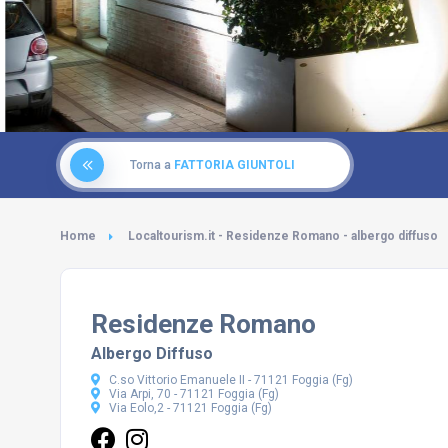
Torna a
FATTORIA GIUNTOLI
Home
Localtourism.it - Residenze Romano - albergo diffuso
Residenze Romano
Albergo Diffuso
C.so Vittorio Emanuele II - 71121 Foggia (Fg)
Via Arpi, 70 - 71121 Foggia (Fg)
Via Eolo,2 - 71121 Foggia (Fg)