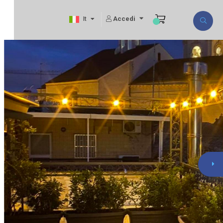
Accedi
It