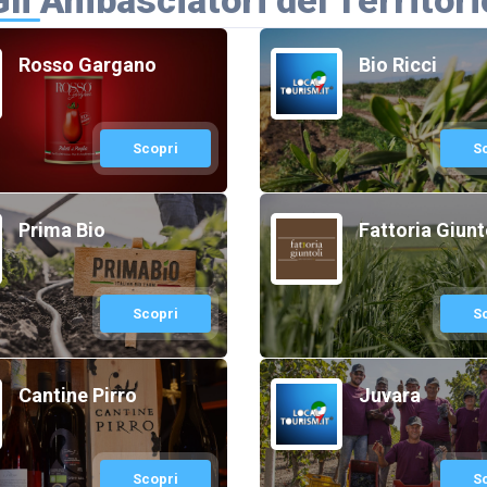
Gli Ambasciatori del Territori
Rosso Gargano
Bio Ricci
Scopri
S
Prima Bio
Fattoria Giunt
Scopri
S
Cantine Pirro
Juvara
Scopri
S