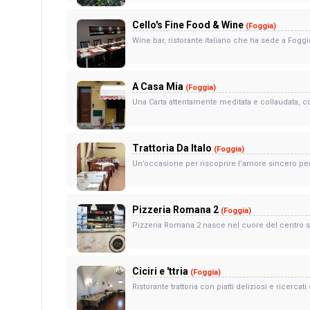
Cello's Fine Food & Wine
(Foggia)
Wine bar, ristorante italiano che ha sede a Foggia
A Casa Mia
(Foggia)
Una Carta attentamente meditata e collaudata, co
Trattoria Da Italo
(Foggia)
Un’occasione per riscoprire l’amore sincero per 
Pizzeria Romana 2
(Foggia)
Pizzeria Romana 2 nasce nel cuore del centro sto
Ciciri e 'ttria
(Foggia)
Ristorante trattoria con piatti deliziosi e ricercat