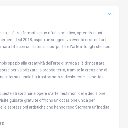
la, si è trasformato in un rifugio artistico, aprendo i suoi
mergenti. Dal 2018, ospita un suggestivo evento di street art
nara Life con un chiaro scopo: portare l'arte in luoghi che non
mpio spazio alla creatività dell'arte di strada si è dimostrata
isorse per valorizzare la propria terra, tramite la creazione di
 fama internazionale ha trasformato radicalmente l'aspetto di
ueste straordinarie opere d'arte, testimoni della dedizione
 Visite guidate gratuite offrono un'occasione unica per
delle espressioni artistiche che hanno reso Stornara un'inedita
TO: