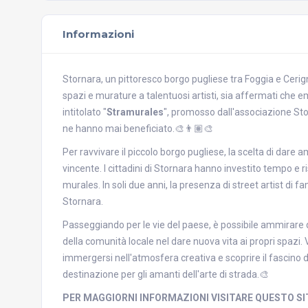
Informazioni
Stornara, un pittoresco borgo pugliese tra Foggia e Cerigno
spazi e murature a talentuosi artisti, sia affermati che e
intitolato "
Stramurales
", promosso dall'associazione Stor
ne hanno mai beneficiato.🎨​👨🏽‍🎨​
Per ravvivare il piccolo borgo pugliese, la scelta di dare a
vincente. I cittadini di Stornara hanno investito tempo e r
murales. In soli due anni, la presenza di street artist di
Stornara.
Passeggiando per le vie del paese, è possibile ammirare q
della comunità locale nel dare nuova vita ai propri spazi.
immergersi nell'atmosfera creativa e scoprire il fascino 
destinazione per gli amanti dell'arte di strada.🎨​
PER MAGGIORNI INFORMAZIONI VISITARE QUESTO SI