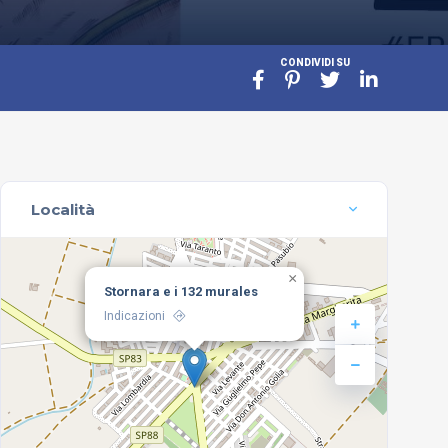
CONDIVIDI SU
Località
×
Stornara e i 132 murales
Indicazioni