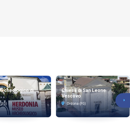
rcheologico di
Chiesa di San Leone
Vescovo
(FG)
Ordona (FG)