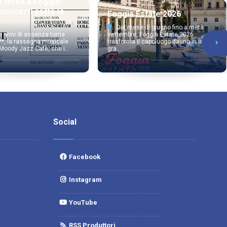
a torna a Foggia:
 concerti sotto le
Foggia Estate 2026
Dal mese di giugno fino a metà
e anni di assenza torna
settembre, Foggia Estate 2026
**, la rassegna musicale
trasforma il capoluogo dauno in un
 Moody Jazz Cafè, che i...
gra...
Social
Facebook
Instagram
YouTube
RSS Produttori