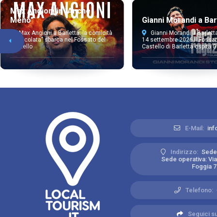
Max Angioni in "Anche
Meno"
Gianni Morandi a Bar
Max Angioni a Barletta: la comicità
Gianni Morandi a Barlett
"miracolata" sbarca nel Fossato del
14 settembre 2026 il Fossat
Castello
Castello di Barletta ospita Gi
E-Mail:
inf
Indirizzo:
Sede 
Sede operativa: Vial
Foggia 71
Telefono:
Seguici su