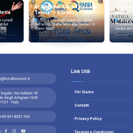
Lunatic
8ª Edizione “Dalla Terra alla
quattro
letta
Tavola” – Il Gran...
stel...
a Lunedì
Torna uno degli eventi più attesi
Dopo tr
o del
dell’anno: “Dalla Terra alla Tavola – Il
**Lunatica
an...
Grano Arso”
ideata dal
Link Utili
o@localtourism.it
Chi Siamo
legale: Via Galliani 18
e degli Artigiani 10/B
121 - Italy
Contatti
+39 351 8301 704
Privacy Policy
:
Termini e Condizioni