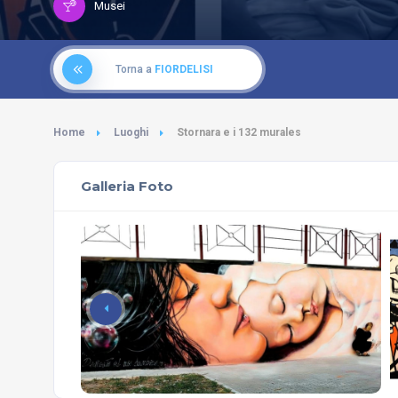
Musei
Torna a
FIORDELISI
Home
Luoghi
Stornara e i 132 murales
Galleria Foto