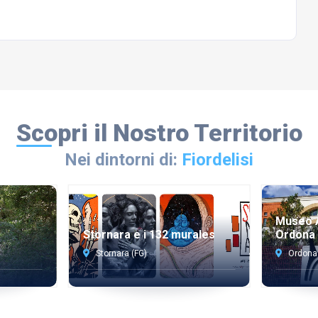
Scopri il Nostro Territorio
Nei dintorni di:
Fiordelisi
Museo A
Stornara e i 132 murales
Ordona
Stornara (FG)
Ordona 