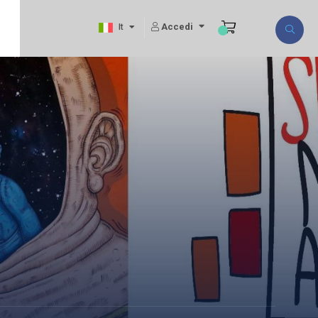
Accedi
It