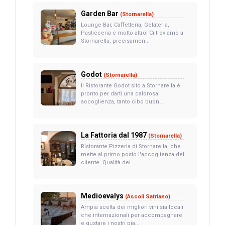
Garden Bar
(Stornarella)
Lounge Bar, Caffetteria, Gelateria,
Pasticceria e molto altro! Ci troviamo a
Stornarella, precisamen...
Godot
(Stornarella)
Il Ristorante Godot sito a Stornarella è
pronto per darti una calorosa
accoglienza, tanto cibo buon...
La Fattoria dal 1987
(Stornarella)
Ristorante Pizzeria di Stornarella, che
mette al primo posto l'accoglienza del
cliente. Qualità dei...
Medioevalys
(Ascoli Satriano)
Ampia scelta dei migliori vini sia locali
che internazionali per accompagnare
e gustare i nostri pia...