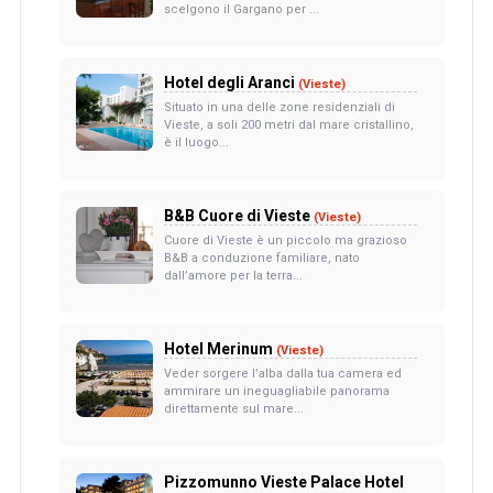
scelgono il Gargano per ...
Hotel degli Aranci
(Vieste)
Situato in una delle zone residenziali di
Vieste, a soli 200 metri dal mare cristallino,
è il luogo...
B&B Cuore di Vieste
(Vieste)
Cuore di Vieste è un piccolo ma grazioso
B&B a conduzione familiare, nato
dall’amore per la terra...
Hotel Merinum
(Vieste)
Veder sorgere l’alba dalla tua camera ed
ammirare un ineguagliabile panorama
direttamente sul mare...
Pizzomunno Vieste Palace Hotel