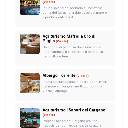
(Vieste)
In uno splendido scenario sull'estrema
punta del Gargano, a due passi dal mare e
a poche centinaia d...
Agriturismo Mafrolla Oro di
Puglia
(Vieste)
Un angolo di paradiso dove una natura
incontaminata ti circonda e ti dona relax,
tranquillità e ben...
Albergo Torrente
(Vieste)
In una lussureggiante pineta a pochi metri
dal mare sul lungomare Pizzomunno a
Vieste, l’Albergo T...
Agriturismo I Sapori del Gargano
(Vieste)
Presso i Sapori del Gargano c'è una
risposta per ogni esigenza. La struttura