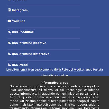
Instagram
YouTube
RSS Produttori
RSS Strutture Ricettive
RSS Strutture Ristorative
RSS Eventi
Localtourism.it è un supplemento della Rete del Mediterraneo testata
giornalistica online
Trib. di Foggia n.1893/2019 - Reg. 2/2019- Rete del Mediterraneo
Informativa breve
Noi utilizziamo cookie come specificato nella cookie policy.
Contratto di Rete Editore
Puoi acconsentire all'utilizzo di tali tecnologie chiudendo
Direttore Responsabile: Luca D'Andrea
questa informativa, interagendo con un link o un pulsante al di
fuori di questa informativa o continuando a navigare in altro
Iscrizione Registro degli Operatori di Comunicazione N. 34646 con
modo. Utilizziamo cookie di terze parti con lo scopo di capire
come i visitatori interagiscono con il sito, raccogliendo e
provvedimento n. 55 del 20/07/2020
trasmettendo informazioni in forma anonima. Puoi liberamente