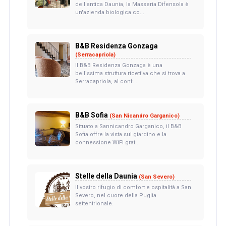
dell'antica Daunia, la Masseria Difensola è
un'azienda biologica co...
B&B Residenza Gonzaga
(Serracapriola)
Il B&B Residenza Gonzaga è una
bellissima struttura ricettiva che si trova a
Serracapriola, al conf...
B&B Sofia
(San Nicandro Garganico)
Situato a Sannicandro Garganico, il B&B
Sofia offre la vista sul giardino e la
connessione WiFi grat...
Stelle della Daunia
(San Severo)
Il vostro rifugio di comfort e ospitalità a San
Severo, nel cuore della Puglia
settentrionale.