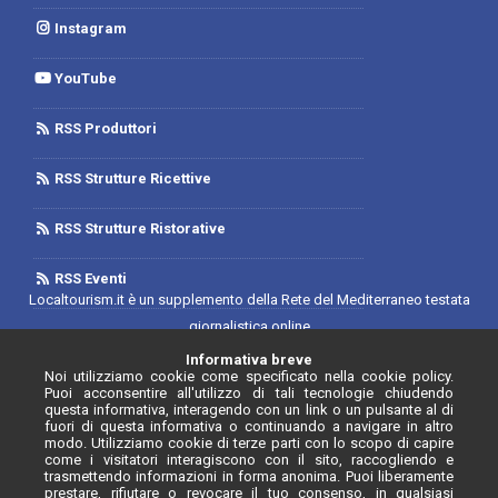
Instagram
YouTube
RSS Produttori
RSS Strutture Ricettive
RSS Strutture Ristorative
RSS Eventi
Localtourism.it è un supplemento della Rete del Mediterraneo testata
giornalistica online
Trib. di Foggia n.1893/2019 - Reg. 2/2019- Rete del Mediterraneo
Informativa breve
Noi utilizziamo cookie come specificato nella cookie policy.
Contratto di Rete Editore
Puoi acconsentire all'utilizzo di tali tecnologie chiudendo
Direttore Responsabile: Luca D'Andrea
questa informativa, interagendo con un link o un pulsante al di
fuori di questa informativa o continuando a navigare in altro
Iscrizione Registro degli Operatori di Comunicazione N. 34646 con
modo. Utilizziamo cookie di terze parti con lo scopo di capire
come i visitatori interagiscono con il sito, raccogliendo e
provvedimento n. 55 del 20/07/2020
trasmettendo informazioni in forma anonima. Puoi liberamente
prestare, rifiutare o revocare il tuo consenso, in qualsiasi