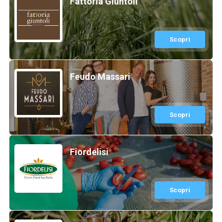
Fattoria Giuntoli
Scopri
Feudo Massari
Scopri
Fiordelisi
Scopri