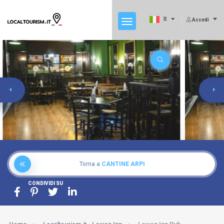
It
Accedi
Torna a
CANTINE ARPI
CONDIVIDI SU