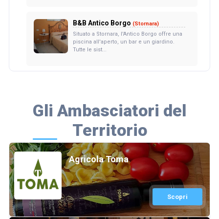
B&B Antico Borgo
(Stornara)
Situato a Stornara, l'Antico Borgo offre una
piscina all'aperto, un bar e un giardino.
Tutte le sist...
Gli Ambasciatori del
Territorio
Agricola Toma
Scopri