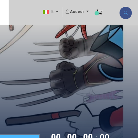
Accedi
It
00
00
00
00