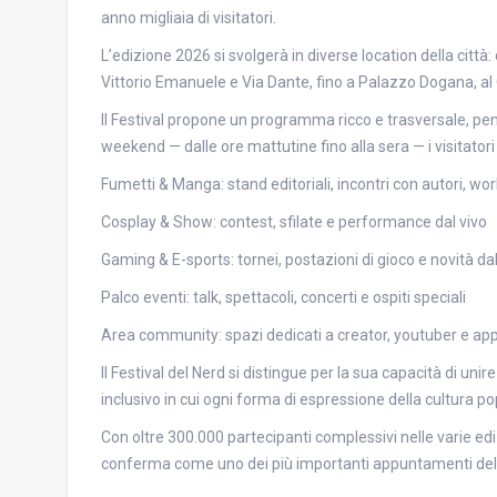
anno migliaia di visitatori.
L’edizione 2026 si svolgerà in diverse location della città
Vittorio Emanuele e Via Dante, fino a Palazzo Dogana, al 
Il Festival propone un programma ricco e trasversale, pensa
weekend — dalle ore mattutine fino alla sera — i visitato
Fumetti & Manga: stand editoriali, incontri con autori, w
Cosplay & Show: contest, sfilate e performance dal vivo
Gaming & E-sports: tornei, postazioni di gioco e novità d
Palco eventi: talk, spettacoli, concerti e ospiti speciali
Area community: spazi dedicati a creator, youtuber e ap
Il Festival del Nerd si distingue per la sua capacità di u
inclusivo in cui ogni forma di espressione della cultura po
Con oltre 300.000 partecipanti complessivi nelle varie edizio
conferma come uno dei più importanti appuntamenti de