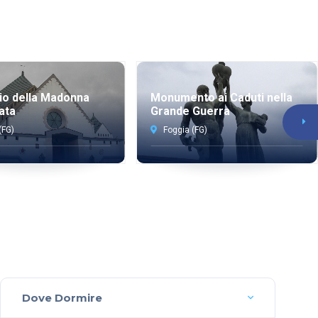
io della Madonna
Monumento ai Caduti nella
ata
Grande Guerra
(FG)
Foggia (FG)
Dove Dormire