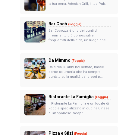
la tua cena. Artesian Grill, il tuo Pub.
Bar Cocò
(Foggia)
Bar Cocozza è uno dei punti di
riferimento più conosciuti e
frequentati della città, un luogo che...
Da Mimmo
(Foggia)
Da circa 30 anni nel settore, nasce
come salumeria che ha sempre
puntato sulla qualità dei propri p...
Ristorante La Famiglia
(Foggia)
Il Ristorante La Famiglia è un locale di
Foggia specializzato in cucina Cinese
e Giapponese. Scopri...
Pizza e Sfizi
(Foggia)