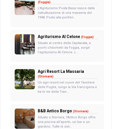
(Foggia)
L'Agriturismo Posta Bassi nasce dalla
ristrutturazione di una masseria del
1948. Posto alla periferi...
Agriturismo Al Celone
(Foggia)
Situato al centro della Capitanata, a
pochi chilometri da Foggia, sorge
l’agriturismo Al Celone. L...
Agri Resort La Massaria
(Stornara)
Un agri resort nel cuore del Tavoliere
delle Puglie, lungo la Via Francigena e
tra le vie della Tran...
B&B Antico Borgo
(Stornara)
Situato a Stornara, l'Antico Borgo offre
una piscina all'aperto, un bar e un
giardino. Tutte le sist...