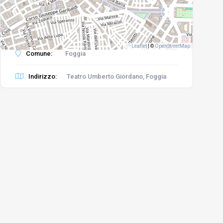
Leaflet
|
©
OpenStreetMap
Comune:
Foggia
Indirizzo:
Teatro Umberto Giordano, Foggia