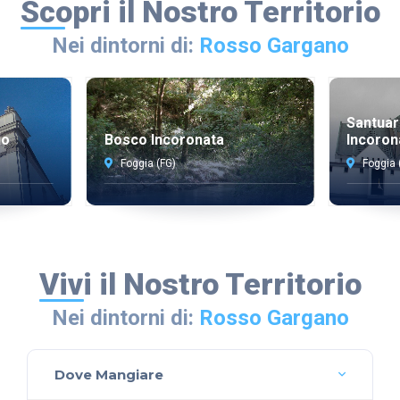
Scopri il Nostro Territorio
Nei dintorni di:
Rosso Gargano
Santuar
io
Bosco Incoronata
Incoron
Foggia (FG)
Foggia 
Vivi il Nostro Territorio
Nei dintorni di:
Rosso Gargano
Dove Mangiare