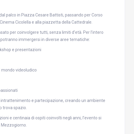
: dal palco in Piazza Cesare Battisti, passando per Corso
Cinema Cicolella e alla piazzetta della Cattedrale.
to per coinvolgere tutti, senza limiti d’età. Per l’intero
ri potranno immergersi in diverse aree tematiche:
orkshop e presentazioni
al mondo videoludico
passionati
nire intrattenimento e partecipazione, creando un ambiente
p trova spazio.
ni e centinaia di ospiti coinvolti negli anni, l’evento si
l Mezzogiorno.