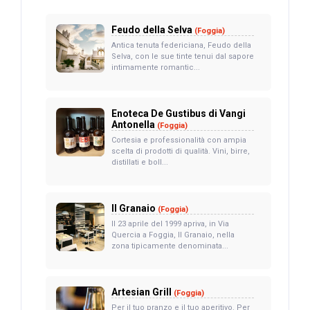
Feudo della Selva
(Foggia)
Antica tenuta federiciana, Feudo della
Selva, con le sue tinte tenui dal sapore
intimamente romantic...
Enoteca De Gustibus di Vangi
Antonella
(Foggia)
Cortesia e professionalità con ampia
scelta di prodotti di qualità. Vini, birre,
distillati e boll...
Il Granaio
(Foggia)
Il 23 aprile del 1999 apriva, in Via
Quercia a Foggia, Il Granaio, nella
zona tipicamente denominata...
Artesian Grill
(Foggia)
Per il tuo pranzo e il tuo aperitivo. Per