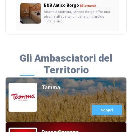
B&B Antico Borgo
(Stornara)
Situato a Stornara, l'Antico Borgo offre una
piscina all'aperto, un bar e un giardino.
Tutte le sist...
Gli Ambasciatori del
Territorio
Tamma
Scopri