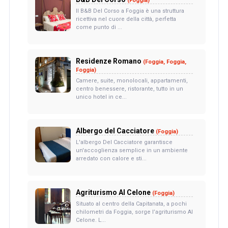
(Foggia)
Il B&B Del Corso a Foggia è una struttura
ricettiva nel cuore della città, perfetta
come punto di ...
Residenze Romano
(Foggia, Foggia,
Foggia)
Camere, suite, monolocali, appartamenti,
centro benessere, ristorante, tutto in un
unico hotel in ce...
Albergo del Cacciatore
(Foggia)
L'albergo Del Cacciatore garantisce
un'accoglienza semplice in un ambiente
arredato con calore e sti...
Agriturismo Al Celone
(Foggia)
Situato al centro della Capitanata, a pochi
chilometri da Foggia, sorge l’agriturismo Al
Celone. L...