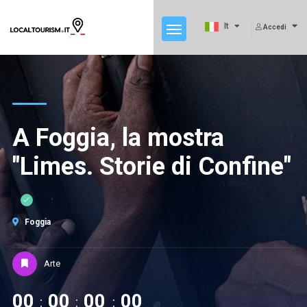
It
Accedi
A Foggia, la mostra
"Limes. Storie di Confine"
Foggia
Arte
00
00
00
00