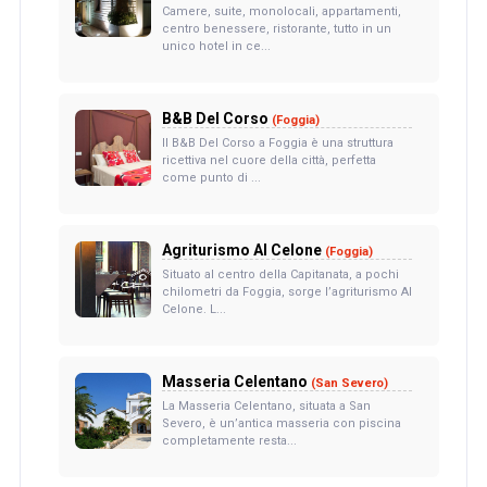
Camere, suite, monolocali, appartamenti,
centro benessere, ristorante, tutto in un
unico hotel in ce...
B&B Del Corso
(Foggia)
Il B&B Del Corso a Foggia è una struttura
ricettiva nel cuore della città, perfetta
come punto di ...
Agriturismo Al Celone
(Foggia)
Situato al centro della Capitanata, a pochi
chilometri da Foggia, sorge l’agriturismo Al
Celone. L...
Masseria Celentano
(San Severo)
La Masseria Celentano, situata a San
Severo, è un’antica masseria con piscina
completamente resta...