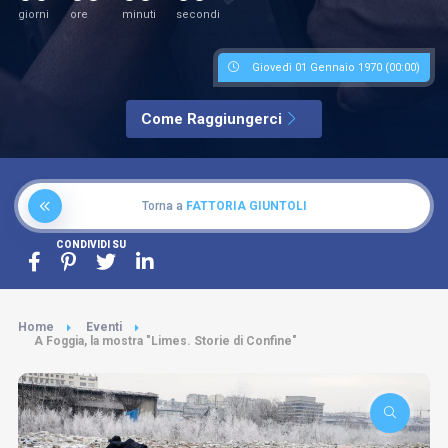
giorni
ore
minuti
secondi
Giovedì 01 Gennaio 1970 (00:00)
Come Raggiungerci
Torna a
FATTORIA GIUNTOLI
CONDIVIDI SU
Home
Eventi
A Foggia, la mostra "Limes. Storie di Confine"