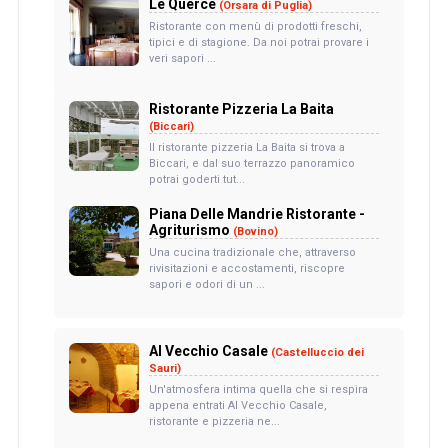
Le Querce
(Orsara di Puglia)
Ristorante con menù di prodotti freschi,
tipici e di stagione. Da noi potrai provare i
veri sapori ...
Ristorante Pizzeria La Baita
(Biccari)
Il ristorante pizzeria La Baita si trova a
Biccari, e dal suo terrazzo panoramico
potrai goderti tut...
Piana Delle Mandrie Ristorante -
Agriturismo
(Bovino)
Una cucina tradizionale che, attraverso
rivisitazioni e accostamenti, riscopre
sapori e odori di un ...
Al Vecchio Casale
(Castelluccio dei
Sauri)
Un'atmosfera intima quella che si respira
appena entrati Al Vecchio Casale,
ristorante e pizzeria ne...