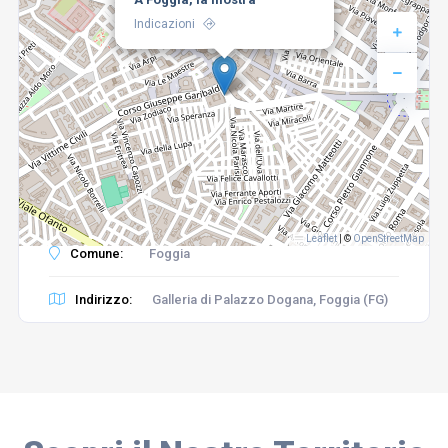
Indicazioni
Leaflet
|
©
OpenStreetMap
Comune:
Foggia
Indirizzo:
Galleria di Palazzo Dogana, Foggia (FG)