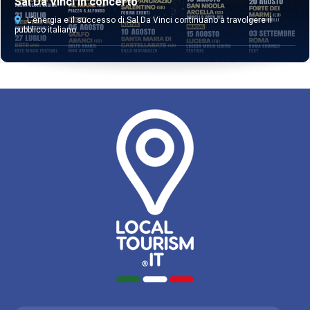
Sal Da Vinci in concerto
L’energia e il successo di Sal Da Vinci continuano a travolgere il
pubblico italiano.