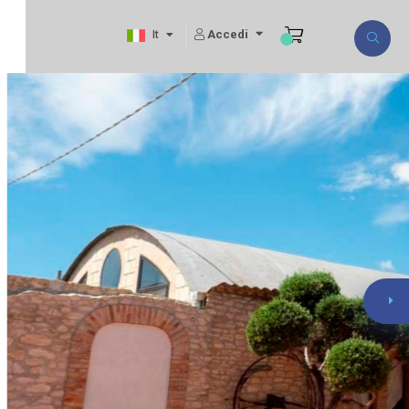
Accedi
It