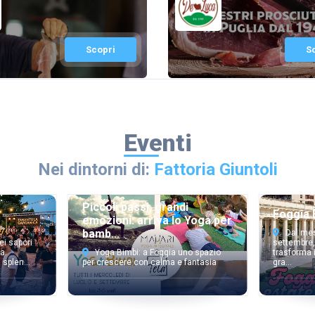
Scopri
S
Eventi
Nei dintorni di:
Fattoria Giuntoli
:
Piccoli passi, grandi
Foggia 
emozioni: arriva lo Yoga per
bamb...
Dal mes
ei sapori
settembre,
a.
Yoga Bimbi: a Foggia uno spazio
trasforma 
splen...
per crescere con calma e fantasia
gra...