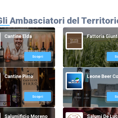
Gli Ambasciatori del Territori
Cantine Elda
Fattoria Giunt
Scopri
S
Cantine Pirro
Leone Beer C
Scopri
S
Salumificio Moreno
Salumi De Luc