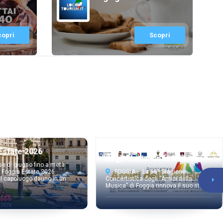
copri
Scopri
56ª Stagione Concertistica
Estate 2026
degli “Amici della Musica...
e di giugno fino a metà
 Foggia Estate 2026
FOGGIA – La 56ª Stagione
il capoluogo dauno in un
Concertistica degli “Amici della
Musica” di Foggia rinnova il suo st...