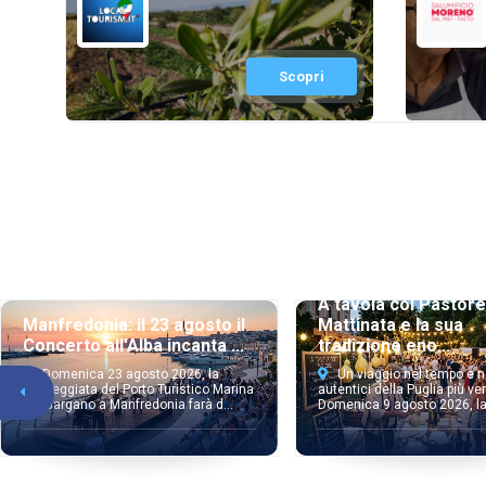
Scopri
A tavola col Pastore
Mattinata e la sua
Manfredonia: il 23 agosto il
tradizione eno...
Concerto all'Alba incanta ...
Un viaggio nel tempo e n
Domenica 23 agosto 2026, la
autentici della Puglia più ver
passeggiata del Porto Turistico Marina
Domenica 9 agosto 2026, la 
del Gargano a Manfredonia farà d...