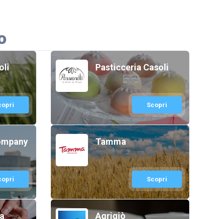
o
oli
Pasticceria Casoli
copri
Scopri
ompany
Tamma
copri
Scopri
a
Agrigiò