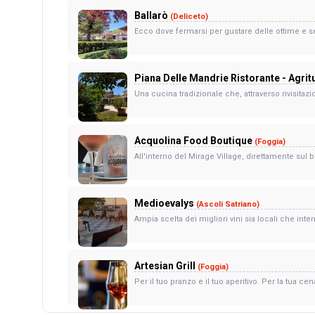
Ballarò
(Deliceto)
Ecco dove fermarsi per gustare delle ottime e se
Piana Delle Mandrie Ristorante - Agri
Una cucina tradizionale che, attraverso rivisitazi
Acquolina Food Boutique
(Foggia)
All'interno del Mirage Village, direttamente sul bo
Medioevalys
(Ascoli Satriano)
Ampia scelta dei migliori vini sia locali che inte
Artesian Grill
(Foggia)
Per il tuo pranzo e il tuo aperitivo. Per la tua cena