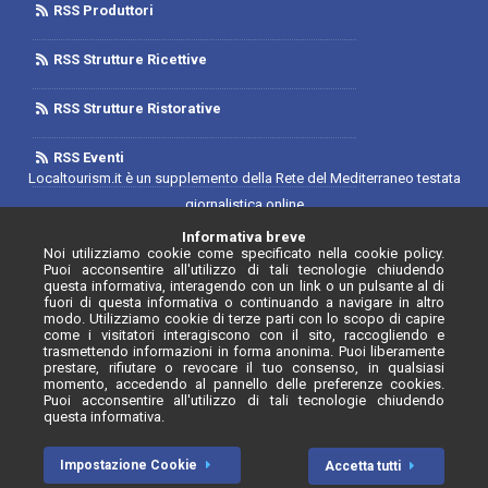
RSS Produttori
RSS Strutture Ricettive
RSS Strutture Ristorative
RSS Eventi
Localtourism.it è un supplemento della Rete del Mediterraneo testata
giornalistica online
Trib. di Foggia n.1893/2019 - Reg. 2/2019- Rete del Mediterraneo
Informativa breve
Noi utilizziamo cookie come specificato nella cookie policy.
Contratto di Rete Editore
Puoi acconsentire all'utilizzo di tali tecnologie chiudendo
Direttore Responsabile: Luca D'Andrea
questa informativa, interagendo con un link o un pulsante al di
fuori di questa informativa o continuando a navigare in altro
Iscrizione Registro degli Operatori di Comunicazione N. 34646 con
modo. Utilizziamo cookie di terze parti con lo scopo di capire
come i visitatori interagiscono con il sito, raccogliendo e
provvedimento n. 55 del 20/07/2020
trasmettendo informazioni in forma anonima. Puoi liberamente
prestare, rifiutare o revocare il tuo consenso, in qualsiasi
momento, accedendo al pannello delle preferenze cookies.
Puoi acconsentire all'utilizzo di tali tecnologie chiudendo
questa informativa.
© Localtourism.it - 2026. Tutti i diritti riservati.
Impostazione Cookie
Accetta tutti