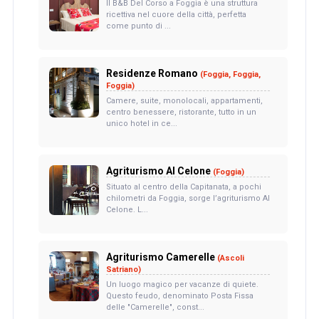
Il B&B Del Corso a Foggia è una struttura
ricettiva nel cuore della città, perfetta
come punto di ...
Residenze Romano
(Foggia, Foggia,
Foggia)
Camere, suite, monolocali, appartamenti,
centro benessere, ristorante, tutto in un
unico hotel in ce...
Agriturismo Al Celone
(Foggia)
Situato al centro della Capitanata, a pochi
chilometri da Foggia, sorge l’agriturismo Al
Celone. L...
Agriturismo Camerelle
(Ascoli
Satriano)
Un luogo magico per vacanze di quiete.
Questo feudo, denominato Posta Fissa
delle "Camerelle", const...