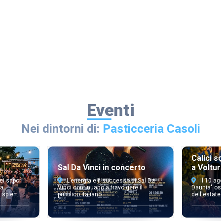
Eventi
Nei dintorni di:
Pasticceria Casoli
:
Calici s
Sal Da Vinci in concerto
a Volturi
ei sapori
L’energia e il successo di Sal Da
Il 10 ag
a.
Vinci continuano a travolgere il
Daunia" os
splen...
pubblico italiano.
dell'estate