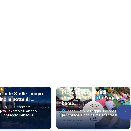
Piccoli passi, grandi
otto le Stelle: scopri
emozioni: arriva lo Yoga per
no la notte di ...
bamb...
osto il "Balcone della
pita l'evento più atteso
Yoga Bimbi: a Foggia uno spazio
: un viaggio sensorial...
per crescere con calma e fantasia