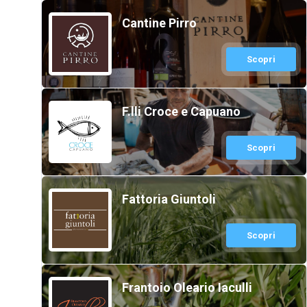
Cantine Pirro
Scopri
F.lli Croce e Capuano
Scopri
Fattoria Giuntoli
Scopri
Frantoio Oleario Iaculli