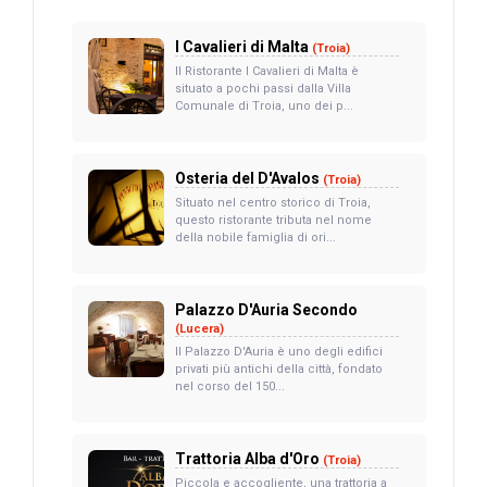
I Cavalieri di Malta
(Troia)
Il Ristorante I Cavalieri di Malta è
situato a pochi passi dalla Villa
Comunale di Troia, uno dei p...
Osteria del D'Avalos
(Troia)
Situato nel centro storico di Troia,
questo ristorante tributa nel nome
della nobile famiglia di ori...
Palazzo D'Auria Secondo
(Lucera)
Il Palazzo D'Auria è uno degli edifici
privati più antichi della città, fondato
nel corso del 150...
Trattoria Alba d'Oro
(Troia)
Piccola e accogliente, una trattoria a