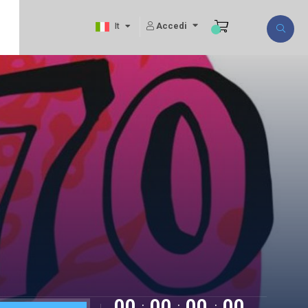
Accedi
It
00
00
00
00