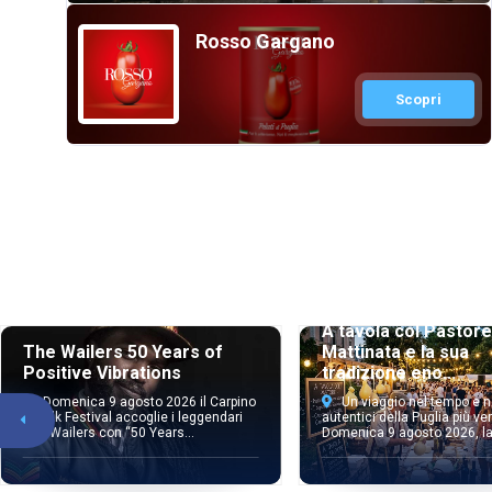
Rosso Gargano
Scopri
A tavola col Pastore
The Wailers 50 Years of
Mattinata e la sua
Positive Vibrations
tradizione eno...
Domenica 9 agosto 2026 il Carpino
Un viaggio nel tempo e n
in Folk Festival accoglie i leggendari
autentici della Puglia più ver
The Wailers con “50 Years...
Domenica 9 agosto 2026, la 