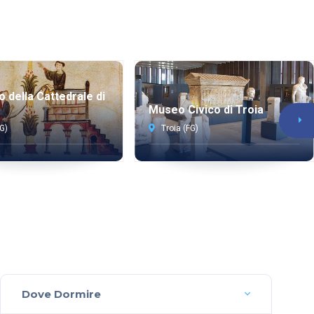
o della Cattedrale di
Museo Civico di Troia
FG)
Troia (FG)
Dove Dormire