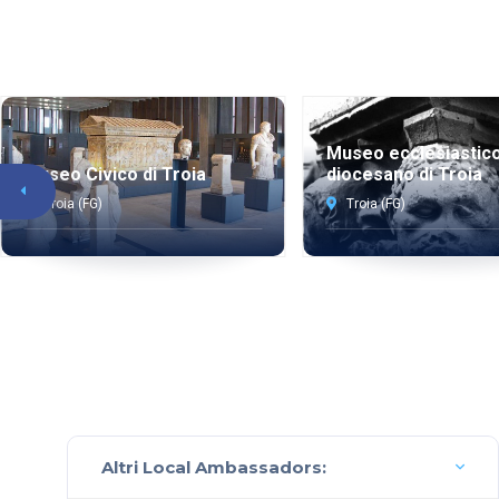
Museo ecclesiastic
diocesano di Troia
Museo Civico di Troia
Troia (FG)
Troia (FG)
Altri Local Ambassadors: