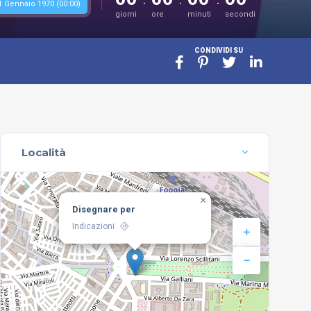
1 Gennaio 1970 (00:00)
giorni
ore
minuti
secondi
CONDIVIDI SU
Località
×
Disegnare per
Indicazioni