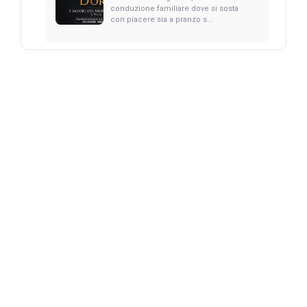
conduzione familiare dove si sosta
con piacere sia a pranzo s...