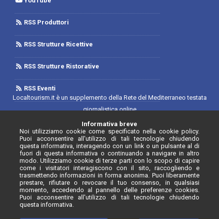
YouTube
RSS Produttori
RSS Strutture Ricettive
RSS Strutture Ristorative
RSS Eventi
Localtourism.it è un supplemento della Rete del Mediterraneo testata
giornalistica online
Trib. di Foggia n.1893/2019 - Reg. 2/2019- Rete del Mediterraneo
Informativa breve
Noi utilizziamo cookie come specificato nella cookie policy.
Contratto di Rete Editore
Puoi acconsentire all'utilizzo di tali tecnologie chiudendo
Direttore Responsabile: Luca D'Andrea
questa informativa, interagendo con un link o un pulsante al di
fuori di questa informativa o continuando a navigare in altro
Iscrizione Registro degli Operatori di Comunicazione N. 34646 con
modo. Utilizziamo cookie di terze parti con lo scopo di capire
come i visitatori interagiscono con il sito, raccogliendo e
provvedimento n. 55 del 20/07/2020
trasmettendo informazioni in forma anonima. Puoi liberamente
prestare, rifiutare o revocare il tuo consenso, in qualsiasi
momento, accedendo al pannello delle preferenze cookies.
Puoi acconsentire all'utilizzo di tali tecnologie chiudendo
questa informativa.
© Localtourism.it - 2026. Tutti i diritti riservati.