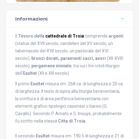
Informazioni
Il
Tesoro della
cattedrale di Troia
comprende
argenti
(statue del XVII secolo, candelieri del XV secolo, un
tabernacolo del XVII secolo, un pastorale del XVI
secolo),
bronzi dorati, paramenti sacri, avori
(XII-XVIII
secolo),
pergamene miniate
, tra cui i tre rotoli liturgici
dell'
Exultet
(XII e XIII secolo)
Il primo
Exultet
misura cm. 268 ca. di lunghezza e 20 ca.
di larghezza. Il testo di ispira alla liturgia beneventana,
la scrittura è di area periferica beneventana con
elementi grafico-tipologici cassinesi o baresi (G.
Cavallo). Secondo P. Amato e S. Inouye, probabilmente
fu scritto nella stessa
Citta di Troia.
Il secondo
Exultet
misura cm. 190.5 di lunghezza e 21 di