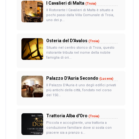
I Cavalieri di Malta
(Troia)
Il Ristorante I Cavalieri di Malta è situato a
pochi passi dalla Villa Comunale di Troia,
uno dei p...
Osteria del D'Avalos
(Troia)
Situato nel centro storico di Troia, questo
ristorante tributa nel nome della nobile
famiglia di ori...
Palazzo D'Auria Secondo
(Lucera)
Il Palazzo D'Auria è uno degli edifici privati
più antichi della città, fondato nel corso
del 150...
Trattoria Alba d'Oro
(Troia)
Piccola e accogliente, una trattoria a
conduzione familiare dove si sosta con
piacere sia a pranzo s...