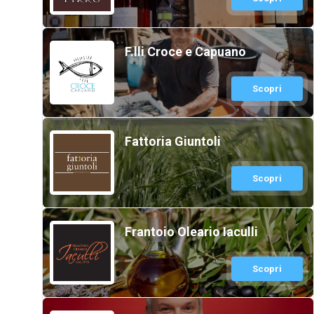
F.lli Croce e Capuano
Scopri
Fattoria Giuntoli
Scopri
Frantoio Oleario Iaculli
Scopri