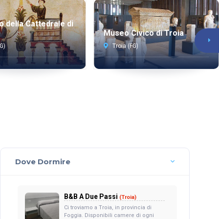
o della Cattedrale di
Museo Civico di Troia
FG)
Troia (FG)
Dove Dormire
B&B A Due Passi
(Troia)
Ci troviamo a Troia, in provincia di
Foggia. Disponibili camere di ogni