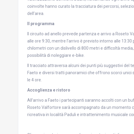
coinvolte hanno curato la tracciatura dei percorsi, selezio
dell’area.
Il programma
Il circuito ad anello prevede partenza e arrivo a Roseto V
alle ore 9:30, mentre l’arrivo è previsto intorno alle 13:30
chilometri con un dislivello di 800 metri e difficoltà media,
possibilità di noleggiare e-bike.
Il tracciato attraversa alcuni dei punti più suggestivi del ter
Faeto e diversi tratti panoramici che offrono scorci unici 
le 4 ore.
Accoglienza e ristoro
All’arrivo a Faeto i partecipanti saranno accolti con un buf
Roseto Valfortore sarà accompagnato da un momento convi
ricreativa in località Paduli e intrattenimento musicale c