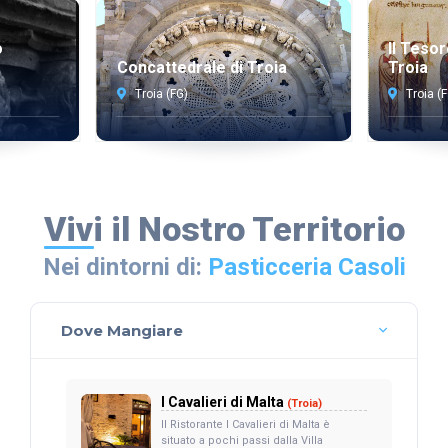
o
Il Tesor
Concattedrale di Troia
Troia
Troia (FG)
Troia (
Vivi il Nostro Territorio
Nei dintorni di:
Pasticceria Casoli
Dove Mangiare
I Cavalieri di Malta
(Troia)
Il Ristorante I Cavalieri di Malta è
situato a pochi passi dalla Villa