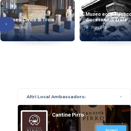
Museo ecclesiastic
diocesano di Troia
Museo Civico di Troia
Troia (FG)
Troia (FG)
Altri Local Ambassadors:
Cantine Pirro
Scopri