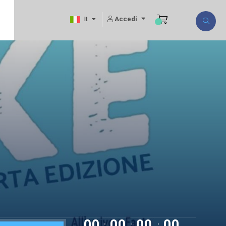
Accedi
It
00
00
00
00