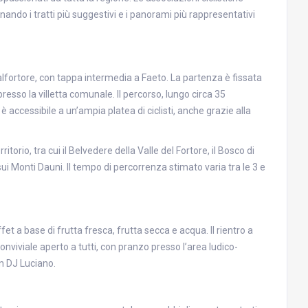
nando i tratti più suggestivi e i panorami più rappresentativi
alfortore, con tappa intermedia a Faeto. La partenza è fissata
 presso la villetta comunale. Il percorso, lungo circa 35
 è accessibile a un’ampia platea di ciclisti, anche grazie alla
ritorio, tra cui il Belvedere della Valle del Fortore, il Bosco di
sui Monti Dauni. Il tempo di percorrenza stimato varia tra le 3 e
fet a base di frutta fresca, frutta secca e acqua. Il rientro a
viale aperto a tutti, con pranzo presso l’area ludico-
on DJ Luciano.