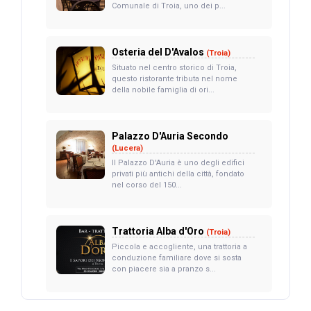
Comunale di Troia, uno dei p...
Osteria del D'Avalos
(Troia)
Situato nel centro storico di Troia,
questo ristorante tributa nel nome
della nobile famiglia di ori...
Palazzo D'Auria Secondo
(Lucera)
Il Palazzo D'Auria è uno degli edifici
privati più antichi della città, fondato
nel corso del 150...
Trattoria Alba d'Oro
(Troia)
Piccola e accogliente, una trattoria a
conduzione familiare dove si sosta
con piacere sia a pranzo s...