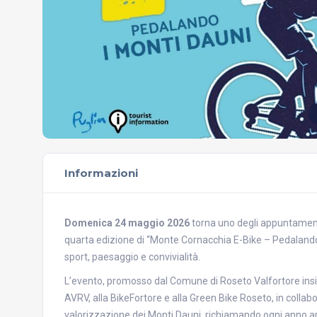
Informazioni
Domenica 24 maggio 2026
torna uno degli appuntamenti
quarta edizione di “Monte Cornacchia E-Bike – Pedalando 
sport, paesaggio e convivialità.
L’evento, promosso dal Comune di Roseto Valfortore insie
AVRV, alla BikeFortore e alla Green Bike Roseto, in collabor
valorizzazione dei Monti Dauni, richiamando ogni anno app