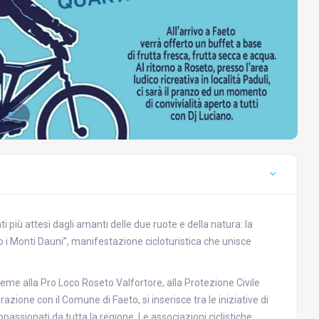
 più attesi dagli amanti delle due ruote e della natura: la
i Monti Dauni”, manifestazione cicloturistica che unisce
me alla Pro Loco Roseto Valfortore, alla Protezione Civile
azione con il Comune di Faeto, si inserisce tra le iniziative di
assionati da tutta la regione. Le associazioni ciclistiche