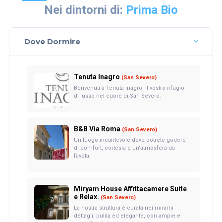
Nei dintorni di:
Prima Bio
Dove Dormire
Tenuta Inagro
(San Severo)
Benvenuti a Tenuta Inagro, il vostro rifugio
di lusso nel cuore di San Severo.
B&B Via Roma
(San Severo)
Un luogo incantevole dove potrete godere
di comfort, cortesia e un'atmosfera da
favola.
Miryam House Affittacamere Suite
e Relax.
(San Severo)
La nostra struttura è curata nei minimi
dettagli, pulita ed elegante, con ampie e