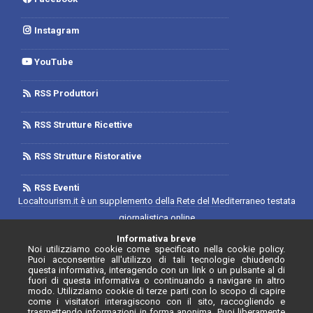
Instagram
YouTube
RSS Produttori
RSS Strutture Ricettive
RSS Strutture Ristorative
RSS Eventi
Localtourism.it è un supplemento della Rete del Mediterraneo testata
giornalistica online
Trib. di Foggia n.1893/2019 - Reg. 2/2019- Rete del Mediterraneo
Informativa breve
Noi utilizziamo cookie come specificato nella cookie policy.
Contratto di Rete Editore
Puoi acconsentire all'utilizzo di tali tecnologie chiudendo
Direttore Responsabile: Luca D'Andrea
questa informativa, interagendo con un link o un pulsante al di
fuori di questa informativa o continuando a navigare in altro
Iscrizione Registro degli Operatori di Comunicazione N. 34646 con
modo. Utilizziamo cookie di terze parti con lo scopo di capire
come i visitatori interagiscono con il sito, raccogliendo e
provvedimento n. 55 del 20/07/2020
trasmettendo informazioni in forma anonima. Puoi liberamente