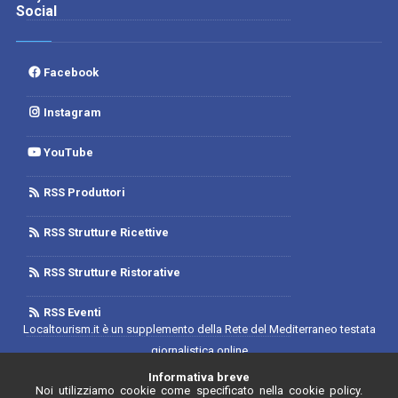
Social
Facebook
Instagram
YouTube
RSS Produttori
RSS Strutture Ricettive
RSS Strutture Ristorative
RSS Eventi
Localtourism.it è un supplemento della Rete del Mediterraneo testata
giornalistica online
Trib. di Foggia n.1893/2019 - Reg. 2/2019- Rete del Mediterraneo
Informativa breve
Noi utilizziamo cookie come specificato nella cookie policy.
Contratto di Rete Editore