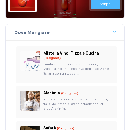
Scopri
Dove Mangiare
Mistella Vino, Pizza e Cucina
(Cerignola)
Fondato con passione e dedizione,
Mastella incarna l'essenza della tradizione
italiana con un tocco ...
Alchimia
(Cerignola)
Immerso nel cuore pulsante di Cerignola,
tra le vie intrise di storia e tradizione, si
erge Alchimia...
Safarà
(Cerignola)