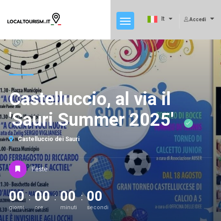
It
Accedi
Castelluccio, al via il
'Sauri Summer 2025'
Castelluccio dei Sauri
Feste
00
00
00
00
giorni
ore
minuti
secondi