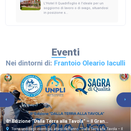
L'Hotel Il Quadrifoglio è l'ideale per un
soggiorno di lavoro o di svago, situandosi
in posizione s...
Eventi
Nei dintorni di:
Frantoio Oleario Iaculli
8ª Edizione “Dalla Terra alla Tavola” – Il Gran...
Torna uno degli eventi più attesi dell’anno: “Dalla Terra alla Tavola – Il