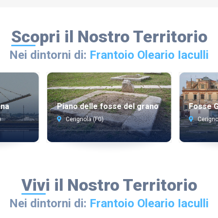
Scopri il Nostro Territorio
Nei dintorni di:
Frantoio Oleario Iaculli
ina
Piano delle fosse del grano
Fosse G
)
Cerignola (FG)
Cerigno
Vivi il Nostro Territorio
Nei dintorni di:
Frantoio Oleario Iaculli