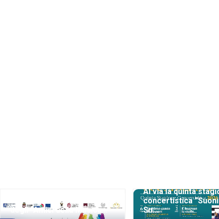
Al via la quinta stag
56ª Stagione Concertistica
concertistica “Suoni
degli “Amici della Musica...
Su...