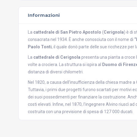
Informazioni
La
cattedrale di San Pietro Apostolo
(
Cerignola
) è di 
consacrata nel 1934. È anche conosciuta con il nome di
“
Paolo Tonti
, il quale donò parte delle sue ricchezze per 
La
cattedrale di Cerignola
presenta una pianta a croce 
volte a crociera. La struttura si ispira al
Duomo di Firenz
distanza di diversi chilometri.
Nel 1820, a causa dell'insufficienza della chiesa madre a 
Tuttavia, i primi due progetti furono scartati per motivi e
dei suoi possedimenti per finanziare la costruzione. Anche 
costi elevati. Infine, nel 1870, l'ingegnere Alvino riuscì a
costruita con una previsione di spesa di 127 000 ducati.