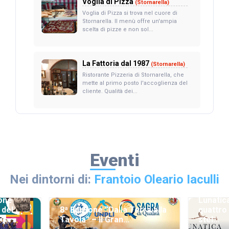
Voglia di Pizza
(Stornarella)
Voglia di Pizza si trova nel cuore di
Stornarella. Il menù offre un'ampia
scelta di pizze e non sol...
La Fattoria dal 1987
(Stornarella)
Ristorante Pizzeria di Stornarella, che
mette al primo posto l'accoglienza del
cliente. Qualità dei...
Eventi
Nei dintorni di:
Frantoio Oleario Iaculli
ione
Lunatic
 del
8ª Edizione “Dalla Terra alla
quattro
Tavola” – Il Gran...
stel...