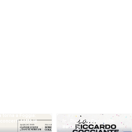
a torna a Foggia:
 concerti sotto le
Io…Riccardo Cocciante-
Barletta