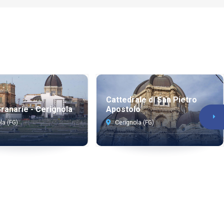
Cattedrale di San Pietro
ranarie - Cerignola
Apostolo
la (FG)
Cerignola (FG)