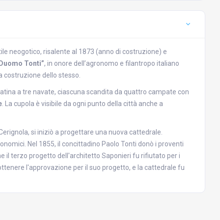
stile neogotico, risalente al 1873 (anno di costruzione) e
Duomo Tonti”
, in onore dell’agronomo e filantropo italiano
la costruzione dello stesso.
latina a tre navate, ciascuna scandita da quattro campate con
e
. La cupola è visibile da ogni punto della città anche a
Cerignola, si iniziò a progettare una nuova cattedrale.
conomici. Nel 1855, il concittadino Paolo Tonti donò i proventi
il terzo progetto dell'architetto Saponieri fu rifiutato per i
d ottenere l'approvazione per il suo progetto, e la cattedrale fu