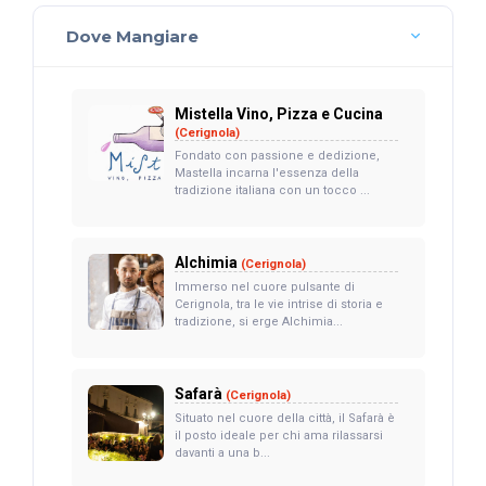
Dove Mangiare
Mistella Vino, Pizza e Cucina
(Cerignola)
Fondato con passione e dedizione,
Mastella incarna l'essenza della
tradizione italiana con un tocco ...
Alchimia
(Cerignola)
Immerso nel cuore pulsante di
Cerignola, tra le vie intrise di storia e
tradizione, si erge Alchimia...
Safarà
(Cerignola)
Situato nel cuore della città, il Safarà è
il posto ideale per chi ama rilassarsi
davanti a una b...