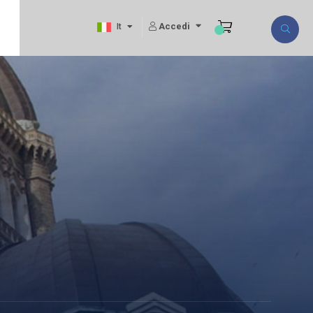
Accedi
It