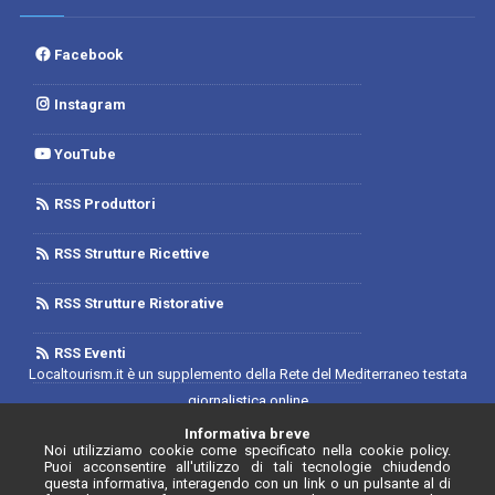
Facebook
Instagram
YouTube
RSS Produttori
RSS Strutture Ricettive
RSS Strutture Ristorative
RSS Eventi
Localtourism.it è un supplemento della Rete del Mediterraneo testata
giornalistica online
Trib. di Foggia n.1893/2019 - Reg. 2/2019- Rete del Mediterraneo
Informativa breve
Noi utilizziamo cookie come specificato nella cookie policy.
Contratto di Rete Editore
Puoi acconsentire all'utilizzo di tali tecnologie chiudendo
Direttore Responsabile: Luca D'Andrea
questa informativa, interagendo con un link o un pulsante al di