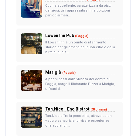
Cucina eccellente, caratterizzata da piatti
deliziosi, vini apprezzatissimi e porzioni
particolarmen...
Lowen Inn Pub
(Foggia)
Il Lowen Inn è un punto di riferimento
storico per gli amanti del buon cibo e della
birra di qualit...
Marigiò
(Foggia)
A pochi passi dalla vivacità del centro di
Foggia, sorge il Ristorante-Pizzeria Marigiò,
un'oasi d...
Tan.Nico - Eno Bistrot
(Stornara)
Tan.Nico offre la possibilità, attraverso un
viaggio sensoriale, di vivere esperienze
che abbiano i...