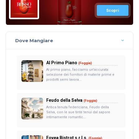
Scopri
Dove Mangiare
Al Primo Piano
(Foggia)
Al primo piano, facciamo un'accurata
selezione dei fornitori di materie prime e
prodotti semi lavora...
Feudo della Selva
(Foggia)
Antica tenuta federiciana, Feudo della
Selva, con le sue tinte tenui dal sapore
intimamente romantic...
Fovea Bistrot s.r.l.s.
(Foggia)