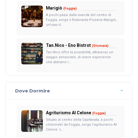
Marigiò
(Foggia)
A pochi passi dalla vivacità del centro di
Foggia, sorge il Ristorante-Pizzeria Marigiò,
un'oasi d...
Tan.Nico - Eno Bistrot
(Stornara)
Tan.Nico offre la possibilità, attraverso un
viaggio sensoriale, di vivere esperienze
che abbiano i...
Dove Dormire
Agriturismo Al Celone
(Foggia)
Situato al centro della Capitanata, a pochi
chilometri da Foggia, sorge l’agriturismo Al
Celone. L...