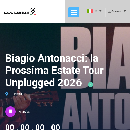
It
Accedi
Biagio Antonacci: la
Prossima Estate Tour
Unplugged 2026
Lucera
Musica
00
00
00
00