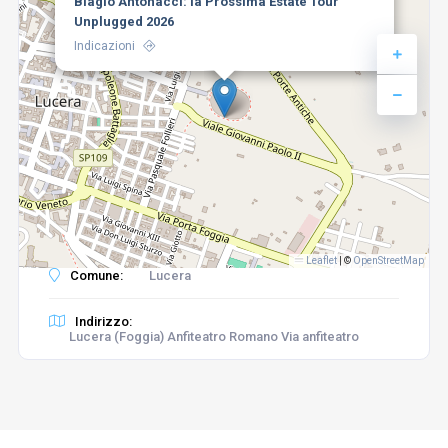
Biagio Antonacci: la Prossima Estate Tour
Unplugged 2026
Indicazioni
Leaflet
|
©
OpenStreetMap
Comune:
Lucera
Indirizzo:
Lucera (Foggia) Anfiteatro Romano Via anfiteatro