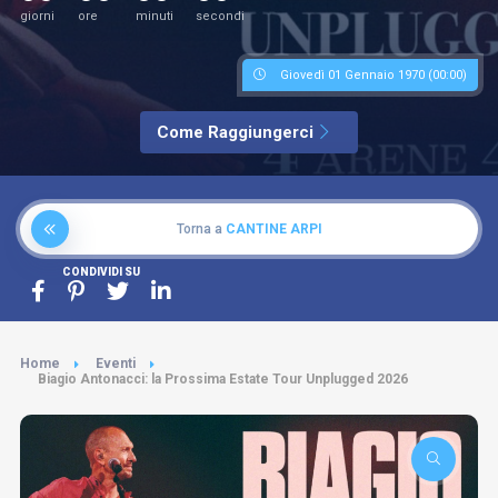
giorni
ore
minuti
secondi
Giovedì 01 Gennaio 1970 (00:00)
Come Raggiungerci
Torna a
CANTINE ARPI
CONDIVIDI SU
Home
Eventi
Biagio Antonacci: la Prossima Estate Tour Unplugged 2026