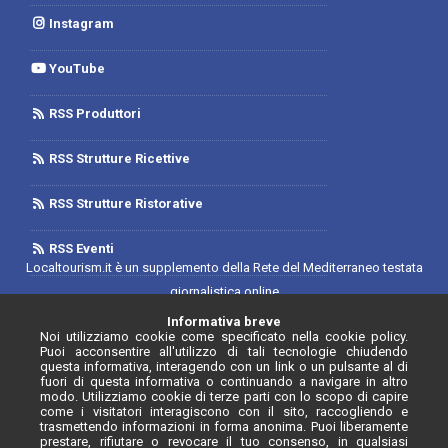
Instagram
YouTube
RSS Produttori
RSS Strutture Ricettive
RSS Strutture Ristorative
RSS Eventi
Localtourism.it è un supplemento della Rete del Mediterraneo testata
giornalistica online
Trib. di Foggia n.1893/2019 - Reg. 2/2019- Rete del Mediterraneo
Informativa breve
Noi utilizziamo cookie come specificato nella cookie policy.
Contratto di Rete Editore
Puoi acconsentire all'utilizzo di tali tecnologie chiudendo
Direttore Responsabile: Luca D'Andrea
questa informativa, interagendo con un link o un pulsante al di
fuori di questa informativa o continuando a navigare in altro
Iscrizione Registro degli Operatori di Comunicazione N. 34646 con
modo. Utilizziamo cookie di terze parti con lo scopo di capire
come i visitatori interagiscono con il sito, raccogliendo e
provvedimento n. 55 del 20/07/2020
trasmettendo informazioni in forma anonima. Puoi liberamente
prestare, rifiutare o revocare il tuo consenso, in qualsiasi