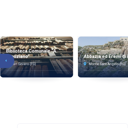
Biblioteca Comunale “A.
Minuziano”
Abbazia ed Eremi di
San Severo (FG)
Monte Sant'Angelo (FG)