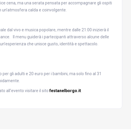
lice cena, ma una serata pensata per accompagnare gli ospiti
, in un’atmosfera calda e coinvolgente.
ale dal vivo e musica popolare, mentre dalle 21:00 inizierà il
mance. Il menu guiderà i partecipanti attraverso alcune delle
 un’esperienza che unisce gusto, identità e spettacolo.
ro per gli adulti e 20 euro per i bambini, ma solo fino al 31
rapidamente.
o all'evento visitare il sito
festanelborgo.it
.