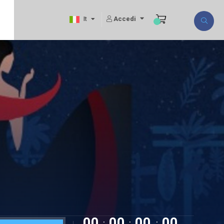
Accedi
It
00
00
00
00