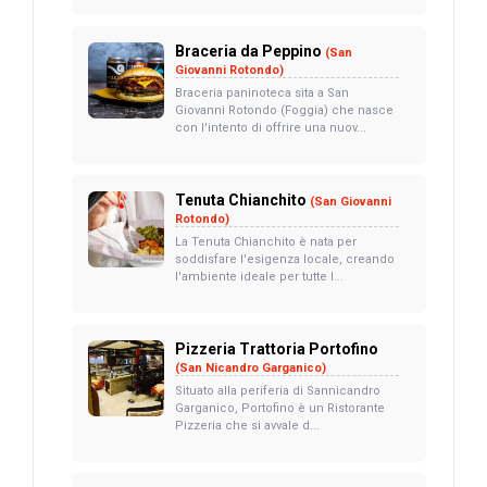
Braceria da Peppino
(San
Giovanni Rotondo)
Braceria paninoteca sita a San
Giovanni Rotondo (Foggia) che nasce
con l'intento di offrire una nuov...
Tenuta Chianchito
(San Giovanni
Rotondo)
La Tenuta Chianchito è nata per
soddisfare l'esigenza locale, creando
l'ambiente ideale per tutte l...
Pizzeria Trattoria Portofino
(San Nicandro Garganico)
Situato alla periferia di Sannicandro
Garganico, Portofino è un Ristorante
Pizzeria che si avvale d...