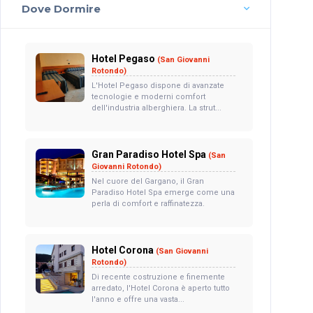
Dove Dormire
Hotel Pegaso
(San Giovanni
Rotondo)
L'Hotel Pegaso dispone di avanzate
tecnologie e moderni comfort
dell'industria alberghiera. La strut...
Gran Paradiso Hotel Spa
(San
Giovanni Rotondo)
Nel cuore del Gargano, il Gran
Paradiso Hotel Spa emerge come una
perla di comfort e raffinatezza.
Hotel Corona
(San Giovanni
Rotondo)
Di recente costruzione e finemente
arredato, l'Hotel Corona è aperto tutto
l'anno e offre una vasta...