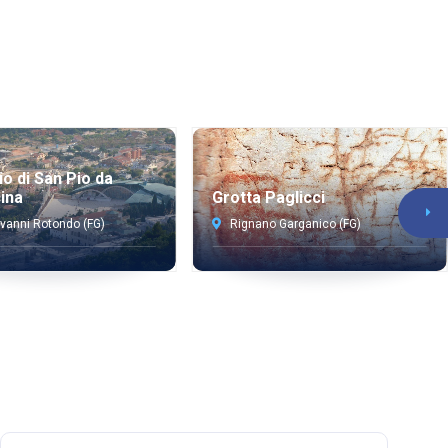
io di San Pio da
cina
Grotta Paglicci
vanni Rotondo (FG)
Rignano Garganico (FG)