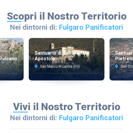
Scopri il Nostro Territorio
Nei dintorni di:
Fulgaro Panificatori
Santuario di San Matteo
Santuar
 Pulsano
Apostolo
Pietrel
San Marco in Lamis (FG)
San Gio
Vivi il Nostro Territorio
Nei dintorni di:
Fulgaro Panificatori