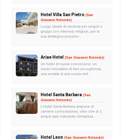
Hotel Villa San Pietro
(San
Giovanni Rotondo)
Luogo ideale di vacanza per singoli o
gruppi con interessi religiosi, per la
sua strategica posizion...
Ariae Hotel
(San Giovanni Rotondo)
Un hotel di nuova concezione, un
modo innovativo di fare accoglienza,
una ventata di aria nuova nell...
Hotel Santa Barbara
(San
Giovanni Rotondo)
L'Hotel Santa Barbara dispone di
camere comodissime, oltre che di 2
ampie sale ristorante climatizza...
Hotel Leon
(San Giovanni Rotondo)