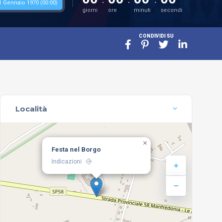
1 Gennaio 1970 (00:00)
giorni
ore
minuti
secondi
CONDIVIDI SU
Località
×
Festa nel Borgo
Indicazioni