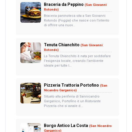
Braceria da Peppino
(San Giovanni
Rotondo)
Braceria paninoteca sita a San Giovanni
Rotondo (Foggia) che nasce con l'intento
di offrire una nuov...
Tenuta Chianchito
(San Giovanni
Rotondo)
La Tenuta Chianchito è nata per soddisfare
l'esigenza locale, creando l'ambiente
ideale per tutte l...
Pizzeria Trattoria Portofino
(San
Nicandro Garganico)
Situato alla periferia di Sannicandro
Garganico, Portofino è un Ristorante
Pizzeria che si avvale d...
Borgo Antico La Costa
(San Nicandro
Garganico)