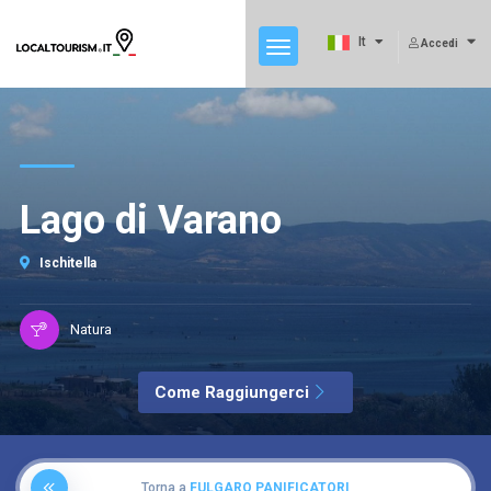
It
Accedi
Lago di Varano
Ischitella
Natura
Come Raggiungerci
Torna a
FULGARO PANIFICATORI