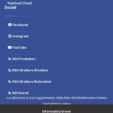
Flywheel Cloud
Social
Facebook
Instagram
YouTube
RSS Produttori
RSS Strutture Ricettive
RSS Strutture Ristorative
RSS Eventi
Localtourism.it è un supplemento della Rete del Mediterraneo testata
giornalistica online
Trib. di Foggia n.1893/2019 - Reg. 2/2019- Rete del Mediterraneo
Informativa breve