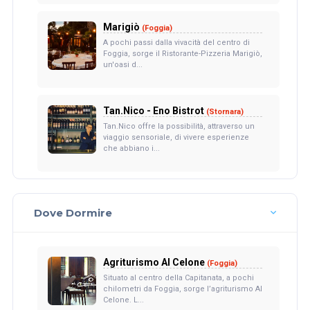
Marigiò
(Foggia)
A pochi passi dalla vivacità del centro di
Foggia, sorge il Ristorante-Pizzeria Marigiò,
un'oasi d...
Tan.Nico - Eno Bistrot
(Stornara)
Tan.Nico offre la possibilità, attraverso un
viaggio sensoriale, di vivere esperienze
che abbiano i...
Dove Dormire
Agriturismo Al Celone
(Foggia)
Situato al centro della Capitanata, a pochi
chilometri da Foggia, sorge l’agriturismo Al
Celone. L...