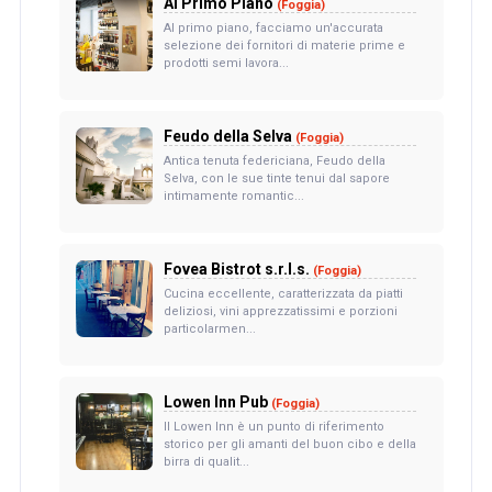
Al Primo Piano
(Foggia)
Al primo piano, facciamo un'accurata
selezione dei fornitori di materie prime e
prodotti semi lavora...
Feudo della Selva
(Foggia)
Antica tenuta federiciana, Feudo della
Selva, con le sue tinte tenui dal sapore
intimamente romantic...
Fovea Bistrot s.r.l.s.
(Foggia)
Cucina eccellente, caratterizzata da piatti
deliziosi, vini apprezzatissimi e porzioni
particolarmen...
Lowen Inn Pub
(Foggia)
Il Lowen Inn è un punto di riferimento
storico per gli amanti del buon cibo e della
birra di qualit...