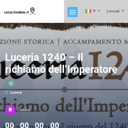
It
Accedi
Luceria 1240 – Il
richiamo dell’Imperatore
Lucera
Cultura
00
00
00
00