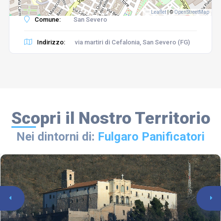
Leaflet
|
©
OpenStreetMap
Comune:
San Severo
Indirizzo:
via martiri di Cefalonia, San Severo (FG)
Scopri il Nostro Territorio
Nei dintorni di:
Fulgaro Panificatori