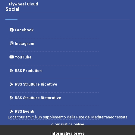
Flywheel Cloud
Social
Facebook
Instagram
YouTube
RSS Produttori
RSS Strutture Ricettive
RSS Strutture Ristorative
RSS Eventi
Localtourism.it è un supplemento della Rete del Mediterraneo testata
giornalistica online
Trib. di Foggia n.1893/2019 - Reg. 2/2019- Rete del Mediterraneo
Informativa breve