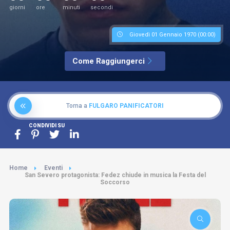
giorni
ore
minuti
secondi
Giovedì 01 Gennaio 1970 (00:00)
Come Raggiungerci
Torna a
FULGARO PANIFICATORI
CONDIVIDI SU
Home
Eventi
San Severo protagonista: Fedez chiude in musica la Festa del
Soccorso