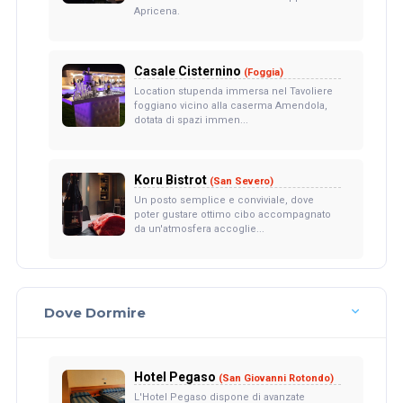
Apricena.
Casale Cisternino
(Foggia)
Location stupenda immersa nel Tavoliere
foggiano vicino alla caserma Amendola,
dotata di spazi immen...
Koru Bistrot
(San Severo)
Un posto semplice e conviviale, dove
poter gustare ottimo cibo accompagnato
da un'atmosfera accoglie...
Dove Dormire
Hotel Pegaso
(San Giovanni Rotondo)
L'Hotel Pegaso dispone di avanzate